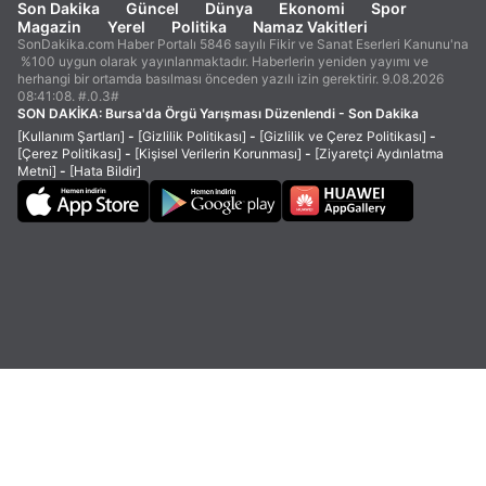
Son Dakika
Güncel
Dünya
Ekonomi
Spor
Magazin
Yerel
Politika
Namaz Vakitleri
SonDakika.com Haber Portalı 5846 sayılı Fikir ve Sanat Eserleri Kanunu'na
%100 uygun olarak yayınlanmaktadır. Haberlerin yeniden yayımı ve
herhangi bir ortamda basılması önceden yazılı izin gerektirir. 9.08.2026
08:41:08. #.0.3#
SON DAKİKA:
Bursa'da Örgü Yarışması Düzenlendi - Son Dakika
[Kullanım Şartları]
-
[Gizlilik Politikası]
-
[Gizlilik ve Çerez Politikası]
-
[Çerez Politikası]
-
[Kişisel Verilerin Korunması]
-
[Ziyaretçi Aydınlatma
Metni]
-
[Hata Bildir]