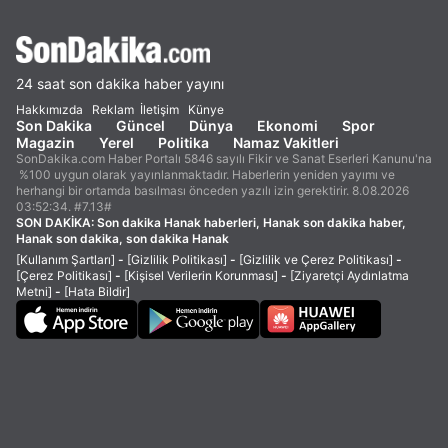
24 saat son dakika haber yayını
Hakkımızda
Reklam
İletişim
Künye
Son Dakika
Güncel
Dünya
Ekonomi
Spor
Magazin
Yerel
Politika
Namaz Vakitleri
SonDakika.com Haber Portalı 5846 sayılı Fikir ve Sanat Eserleri Kanunu'na
%100 uygun olarak yayınlanmaktadır. Haberlerin yeniden yayımı ve
herhangi bir ortamda basılması önceden yazılı izin gerektirir. 8.08.2026
03:52:34. #7.13#
SON DAKİKA:
Son dakika Hanak haberleri, Hanak son dakika haber,
Hanak son dakika, son dakika Hanak
[Kullanım Şartları]
-
[Gizlilik Politikası]
-
[Gizlilik ve Çerez Politikası]
-
[Çerez Politikası]
-
[Kişisel Verilerin Korunması]
-
[Ziyaretçi Aydınlatma
Metni]
-
[Hata Bildir]