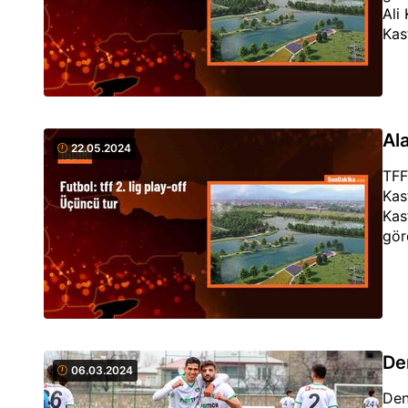
Ali
Kas
Al
22.05.2024
TFF
Kas
Kas
gör
Den
06.03.2024
Den