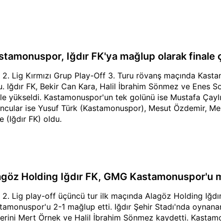
stamonuspor, Iğdır FK'ya mağlup olarak finale 
 2. Lig Kırmızı Grup Play-Off 3. Turu rövanş maçında Kasta
u. Iğdır FK, Bekir Can Kara, Halil İbrahim Sönmez ve Enes Soy
ale yükseldi. Kastamonuspor'un tek golünü ise Mustafa Çaylı
ncular ise Yusuf Türk (Kastamonuspor), Mesut Özdemir, Mer
e (Iğdır FK) oldu.
agöz Holding Iğdır FK, GMG Kastamonuspor'u m
 2. Lig play-off üçüncü tur ilk maçında Alagöz Holding Iğd
tamonuspor'u 2-1 mağlup etti. Iğdır Şehir Stadı'nda oynan
lerini Mert Örnek ve Halil İbrahim Sönmez kaydetti. Kasta