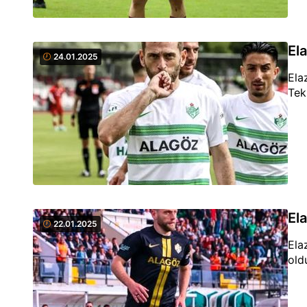
El
24.01.2025
Ela
Tek
El
22.01.2025
Ela
old