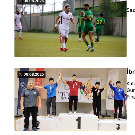
09.08.2025
Sez
İbr
06.08.2025
Küt
Gür
Fin