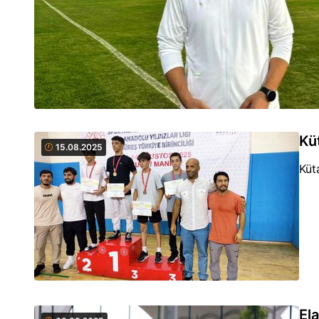
Kü
15.08.2025
Küt
El