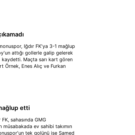
çıkamadı
monuspor, Iğdır FK'ya 3-1 mağlup
'un attığı gollerle galip gelerek
 kaydetti. Maçta sarı kart gören
t Örnek, Enes Alıç ve Furkan
ağlup etti
ır FK, sahasında GMG
an müsabakada ev sahibi takımın
monuspor'un tek golünü ise Samed