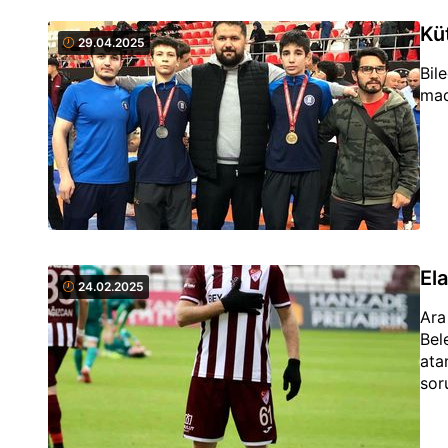
Kü
29.04.2025
Bil
mad
El
24.02.2025
Ara
Bel
ata
sor