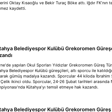
lerini Oktay Kısaoğlu ve Bekir Turaç Böke attı. Iğdır FK'nın t
mez kaydetti.
tahya Belediyespor Kulübü Grekoromen Güreş
zandı
rne'de yapılan Okul Sporları Yıldızlar Grekoromen Güreş T
ahya Belediyespor Kulübü güreşçileri, altı sporcu ile katıldı
arak gümüş madalya kazandı. Sporcular 44 kiloda İbrahim S
 Çelik ikinci oldu. Sporcular, 24-26 Şubat tarihleri arasında
piyonası'nda Kütahya'yı temsil etmeye hak kazandı.
tahya Belediyespor Kulübü Grekoromen Güreş