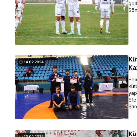
gol
Sön
Kü
14.02.2024
Ka
Edi
Küt
yap
Efe
Şam
Kü
13.02.2024