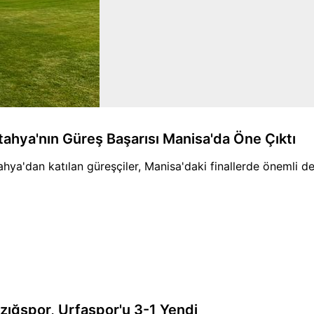
tahya'nın Güreş Başarısı Manisa'da Öne Çıktı
ahya'dan katılan güreşçiler, Manisa'daki finallerde önemli der
azığspor, Urfaspor'u 3-1 Yendi