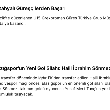
tahyalı Güreşçilerden Başarı
ecik'te düzenlenen U15 Grekoromen Güreş Türkiye Grup Müs
alya kazandı.
azığspor'un Yeni Gol Silahı: Halil İbrahim Sönme
 transfer döneminde Iğdır FK'dan transfer edilen Halil İbr
ediyespor maçı öncesi Elazığspor'un en önemli gol silahı ol
n Sönmez, takımın golcü oyuncusu Yusuf Mert Tunç'un yokl
umluluk taşıyacak.