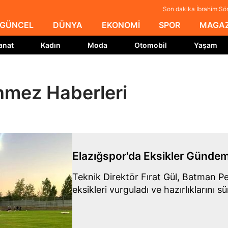
Son dakika İbrahim Sö
GÜNCEL
DÜNYA
EKONOMİ
SPOR
MAGAZ
anat
Kadın
Moda
Otomobil
Yaşam
nmez Haberleri
Elazığspor'da Eksikler Günde
Teknik Direktör Fırat Gül, Batman P
eksikleri vurguladı ve hazırlıklarını s