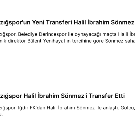
azığspor'un Yeni Transferi Halil İbrahim Sönmez
zığspor, Belediye Derincespor ile oynayacağı maçta Halil İbr
nik direktör Bülent Yenihayat'ın tercihine göre Sönmez sahad
azığspor Halil İbrahim Sönmez'i Transfer Etti
zığspor, Iğdır FK'dan Halil İbrahim Sönmez ile anlaştı. Golcü
u.