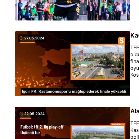
Ka
27.05.2024
TFF
old
fin
oyu
Kös
Al
22.05.2024
TFF
Kas
gol