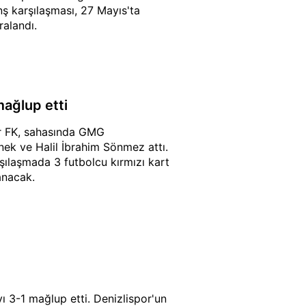
nş karşılaşması, 27 Mayıs'ta
ralandı.
ağlup etti
ır FK, sahasında GMG
nek ve Halil İbrahim Sönmez attı.
ılaşmada 3 futbolcu kırmızı kart
anacak.
ı 3-1 mağlup etti. Denizlispor'un