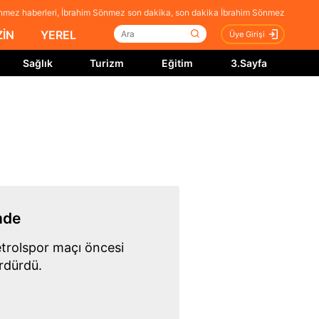
nmez haberleri, İbrahim Sönmez son dakika, son dakika İbrahim Sönmez
İN
YEREL
Üye Girişi
Sağlık
Turizm
Eğitim
3.Sayfa
mde
etrolspor maçı öncesi
ürdürdü.