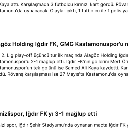
 Kaya attı. Karşılaşmada 3 futbolcu kırmızı kart gördü. Röva
tamonu'da oynanacak. Olaylar çıktı, 1 futbolcu ile 1 polis ya
agöz Holding Iğdır FK, GMG Kastamonuspor'u m
 2. Lig play-off üçüncü tur ilk maçında Alagöz Holding Iğd
tamonuspor'u 2-1 mağlup etti. Iğdır FK'nın gollerini Mert Ör
tamonuspor'un tek golünü ise Samed Ali Kaya kaydetti. Karş
dü. Rövanş karşılaşması ise 27 Mayıs'ta Kastamonu'da oyn
izlispor, Iğdır FK'yı 3-1 mağlup etti
izlispor, Iğdır Şehir Stadyumu'nda oynanan maçta Iğdır FK'y