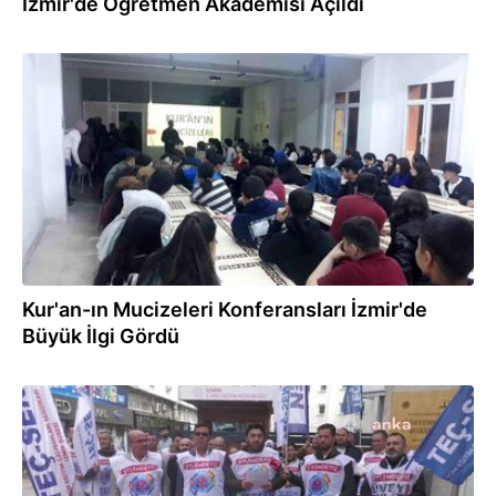
İzmir'de Öğretmen Akademisi Açıldı
10.02.2024
Kur'an-ın Mucizeleri Konferansları İzmir'de
Büyük İlgi Gördü
08.02.2024