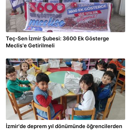
Teç-Sen İzmir Şubesi: 3600 Ek Gösterge
Meclis'e Getirilmeli
06.02.2024
İzmir'de deprem yıl dönümünde öğrencilerden