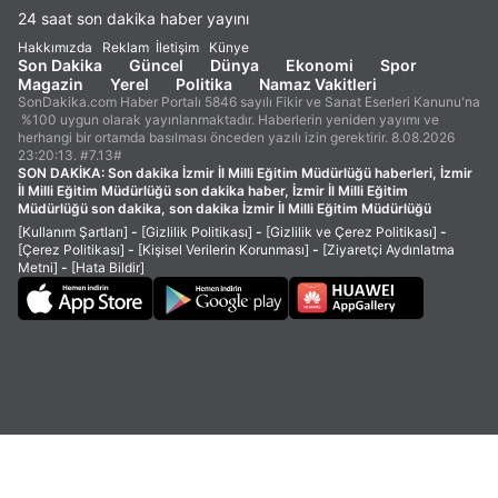
24 saat son dakika haber yayını
Hakkımızda
Reklam
İletişim
Künye
Son Dakika
Güncel
Dünya
Ekonomi
Spor
Magazin
Yerel
Politika
Namaz Vakitleri
SonDakika.com Haber Portalı 5846 sayılı Fikir ve Sanat Eserleri Kanunu'na
%100 uygun olarak yayınlanmaktadır. Haberlerin yeniden yayımı ve
herhangi bir ortamda basılması önceden yazılı izin gerektirir. 8.08.2026
23:20:13. #7.13#
SON DAKİKA:
Son dakika İzmir İl Milli Eğitim Müdürlüğü haberleri, İzmir
İl Milli Eğitim Müdürlüğü son dakika haber, İzmir İl Milli Eğitim
Müdürlüğü son dakika, son dakika İzmir İl Milli Eğitim Müdürlüğü
[Kullanım Şartları]
-
[Gizlilik Politikası]
-
[Gizlilik ve Çerez Politikası]
-
[Çerez Politikası]
-
[Kişisel Verilerin Korunması]
-
[Ziyaretçi Aydınlatma
Metni]
-
[Hata Bildir]