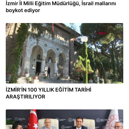
İzmir İl Milli Eğitim Müdürlüğü, İsrail mallarını
boykot ediyor
21.10.2023
İZMİR'İN 100 YILLIK EĞİTİM TARİHİ
ARAŞTIRILIYOR
24.07.2023