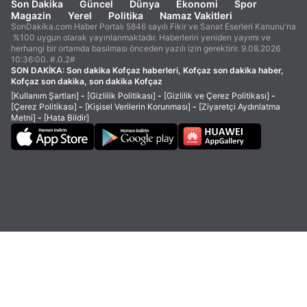
Son Dakika
Güncel
Dünya
Ekonomi
Spor
Magazin
Yerel
Politika
Namaz Vakitleri
SonDakika.com Haber Portalı 5846 sayılı Fikir ve Sanat Eserleri Kanunu'na
%100 uygun olarak yayınlanmaktadır. Haberlerin yeniden yayımı ve
herhangi bir ortamda basılması önceden yazılı izin gerektirir. 9.08.2026
10:36:00. #.0.2#
SON DAKİKA:
Son dakika Kofçaz haberleri, Kofçaz son dakika haber,
Kofçaz son dakika, son dakika Kofçaz
[Kullanım Şartları]
-
[Gizlilik Politikası]
-
[Gizlilik ve Çerez Politikası]
-
[Çerez Politikası]
-
[Kişisel Verilerin Korunması]
-
[Ziyaretçi Aydınlatma
Metni]
-
[Hata Bildir]