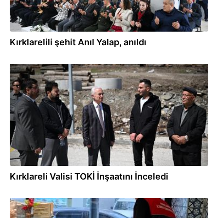
Kırklarelili şehit Anıl Yalap, anıldı
07.04.2026
Kırklareli Valisi TOKİ İnşaatını İnceledi
20.02.2026