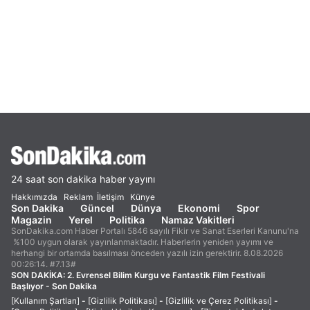
24 saat son dakika haber yayını
Hakkımızda
Reklam
İletişim
Künye
Son Dakika
Güncel
Dünya
Ekonomi
Spor
Magazin
Yerel
Politika
Namaz Vakitleri
SonDakika.com Haber Portalı 5846 sayılı Fikir ve Sanat Eserleri Kanunu'na
%100 uygun olarak yayınlanmaktadır. Haberlerin yeniden yayımı ve
herhangi bir ortamda basılması önceden yazılı izin gerektirir. 8.08.2026
00:26:14. #7.13#
SON DAKİKA:
2. Evrensel Bilim Kurgu ve Fantastik Film Festivali
Başlıyor - Son Dakika
[Kullanım Şartları]
-
[Gizlilik Politikası]
-
[Gizlilik ve Çerez Politikası]
-