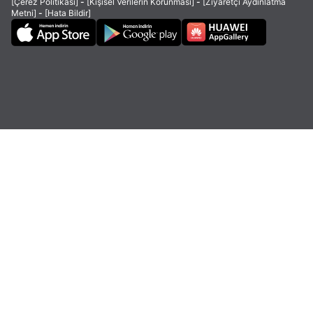
[Çerez Politikası]
-
[Kişisel Verilerin Korunması]
-
[Ziyaretçi Aydınlatma
Metni]
-
[Hata Bildir]