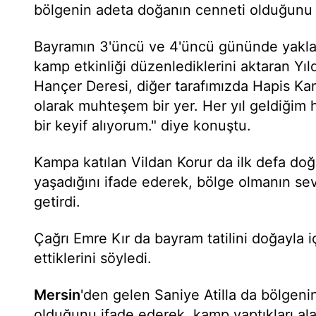
bölgenin adeta doğanın cenneti olduğunu 
Bayramın 3'üncü ve 4'üncü gününde yaklaşı
kamp etkinliği düzenlediklerini aktaran Yıld
Hançer Deresi, diğer tarafımızda Hapis K
olarak muhteşem bir yer. Her yıl geldiğim 
bir keyif alıyorum." diye konuştu.
Kampa katılan Vildan Korur da ilk defa do
yaşadığını ifade ederek, bölge olmanın sevi
getirdi.
Çağrı Emre Kır da bayram tatilini doğayla i
ettiklerini söyledi.
Mersin
'den gelen Saniye Atilla da bölgen
olduğunu ifade ederek, kamp yaptıkları al