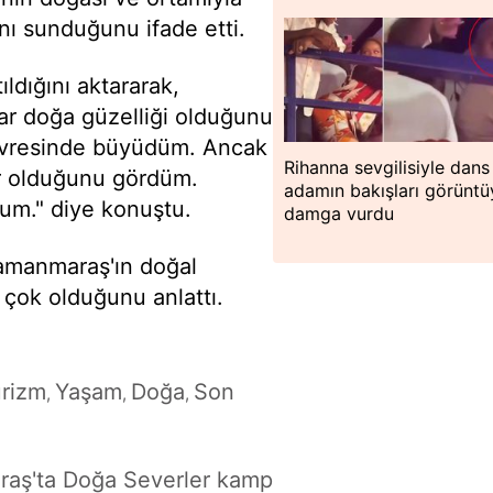
nı sunduğunu ifade etti.
ldığını aktararak,
r doğa güzelliği olduğunu
vresinde büyüdüm. Ancak
Rihanna sevgilisiyle dans 
er olduğunu gördüm.
adamın bakışları görüntü
m." diye konuştu.
damga vurdu
manmaraş'ın doğal
 çok olduğunu anlattı.
rizm
Yaşam
Doğa
Son
,
,
,
aş'ta Doğa Severler kamp