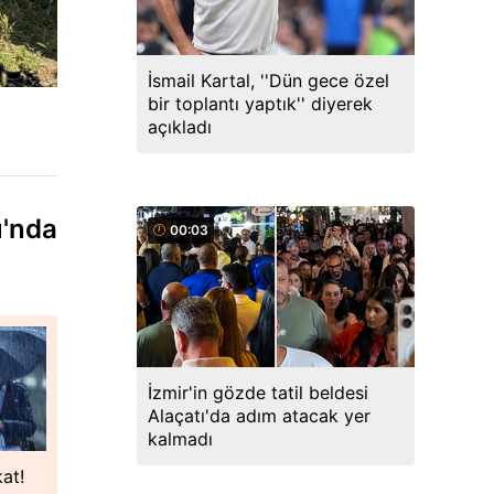
İsmail Kartal, ''Dün gece özel
bir toplantı yaptık'' diyerek
açıkladı
u'nda
00:03
İzmir'in gözde tatil beldesi
Alaçatı'da adım atacak yer
kalmadı
kat!