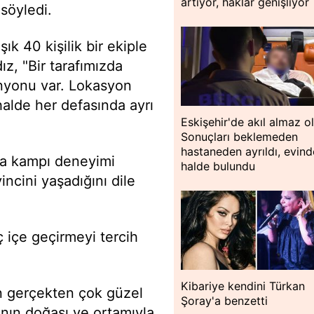
artıyor, haklar genişliyor
söyledi.
k 40 kişilik bir ekiple
ız, "Bir tarafımızda
anyonu var. Lokasyon
halde her defasında ayrı
Eskişehir'de akıl almaz o
Sonuçları beklemeden
hastaneden ayrıldı, evin
ğa kampı deneyimi
halde bulundu
ncini yaşadığını dile
ç içe geçirmeyi tercih
Kibariye kendini Türkan
in gerçekten çok güzel
Şoray'a benzetti
anın doğası ve ortamıyla