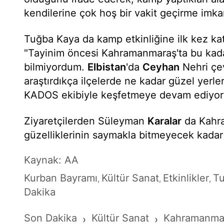
kendilerine çok hoş bir vakit geçirme imka
Tuğba Kaya da kamp etkinliğine ilk kez katı
"Tayinim öncesi Kahramanmaraş'ta bu kada
bilmiyordum.
Elbistan
'da
Ceyhan
Nehri çe
araştırdıkça ilçelerde ne kadar güzel yerl
KADOS ekibiyle keşfetmeye devam ediyoru
Ziyaretçilerden Süleyman
Karalar
da Kahra
güzelliklerinin saymakla bitmeyecek kadar
Kaynak: AA
Kurban Bayramı
Kültür Sanat
Etkinlikler
Tu
,
,
,
Dakika
Son Dakika
Kültür Sanat
Kahramanmar
›
›