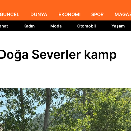
GÜNCEL
DÜNYA
EKONOMİ
SPOR
MAGAZ
anat
Kadın
Moda
Otomobil
Yaşam
Doğa Severler kamp