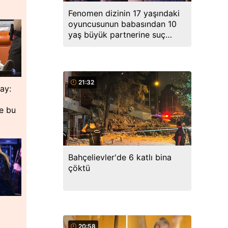
Fenomen dizinin 17 yaşındaki
oyuncusunun babasından 10
yaş büyük partnerine suç
duyurusu
21:32
lay:
de bu
Bahçelievler'de 6 katlı bina
çöktü
20:58