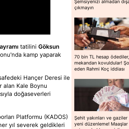
Şemsiyenizi almadan dışa
çıkmayın
ayramı
tatilini
Göksun
anyonu'nda kamp yaparak
70 bin TL hesap ödediler
mekandan kovuldular! Ş
eden Rahmi Koç iddiası
afedeki Hançer Deresi ile
r alan Kale Boynu
sıyla doğaseverleri
rları Platformu (KADOS)
Şehit yakınları ve gaziler 
yeni düzenleme! Maaşlar
er yıl severek geldikleri