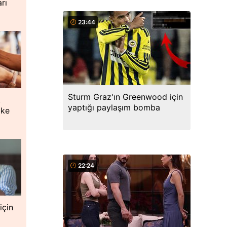
rı
23:44
Sturm Graz'ın Greenwood için
,
yaptığı paylaşım bomba
oke
22:24
için