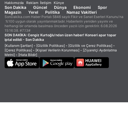
Hakkımızda
Reklam
İletişim
Künye
Son Dakika
Güncel
Dünya
Ekonomi
Spor
Magazin
Yerel
Politika
Namaz Vakitleri
SonDakika.com Haber Portalı 5846 sayılı Fikir ve Sanat Eserleri Kanunu'na
%100 uygun olarak yayınlanmaktadır. Haberlerin yeniden yayımı ve
herhangi bir ortamda basılması önceden yazılı izin gerektirir. 6.08.2026
15:16:38. #7.13#
SON DAKİKA:
Cengiz Kurtoğlu'ndan üzen haber! Konseri apar topar
iptal edildi - Son Dakika
[Kullanım Şartları]
-
[Gizlilik Politikası]
-
[Gizlilik ve Çerez Politikası]
-
[Çerez Politikası]
-
[Kişisel Verilerin Korunması]
-
[Ziyaretçi Aydınlatma
Metni]
-
[Hata Bildir]