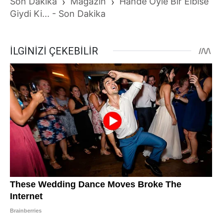
Son Dakika
›
Magazin
›
Hande Öyle Bir Elbise
Giydi Ki... - Son Dakika