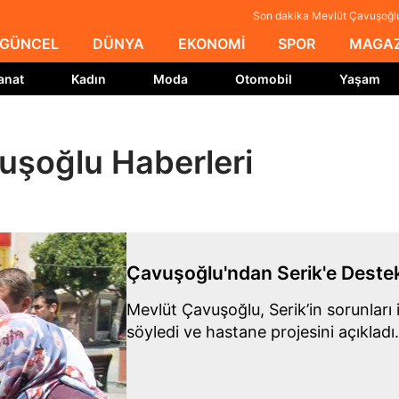
Son dakika Mevlüt Çavuşoğlu
GÜNCEL
DÜNYA
EKONOMİ
SPOR
MAGAZ
anat
Kadın
Moda
Otomobil
Yaşam
uşoğlu Haberleri
Çavuşoğlu'ndan Serik'e Destek
Mevlüt Çavuşoğlu, Serik’in sorunları iç
söyledi ve hastane projesini açıkladı.