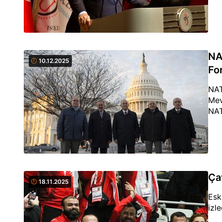
NA
10.12.2025
Fo
NAT
Mev
NAT
Ça
18.11.2025
Esk
izle