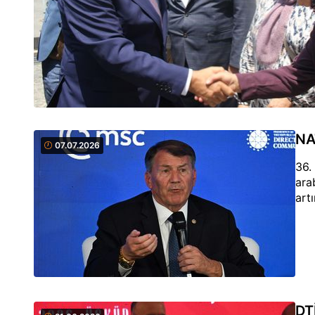
NA
07.07.2026
36.
ara
art
DT