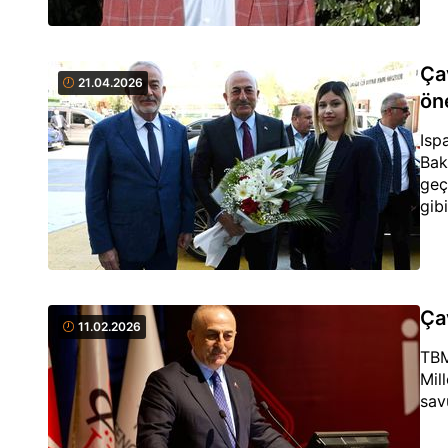
Ça
21.04.2026
ön
Isp
Bak
geç
gibi
Ça
11.02.2026
TBM
Mil
sav