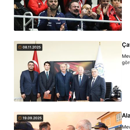
Ça
08.11.2025
Mev
gör
Al
19.09.2025
Mev