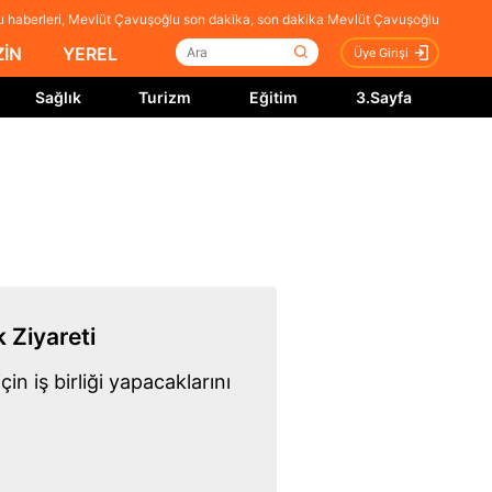
 haberleri, Mevlüt Çavuşoğlu son dakika, son dakika Mevlüt Çavuşoğlu
İN
YEREL
Üye Girişi
Sağlık
Turizm
Eğitim
3.Sayfa
 Ziyareti
in iş birliği yapacaklarını