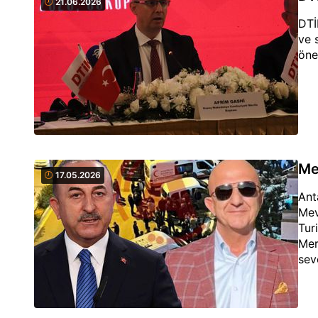
21.06.2026
DTİ
ve 
öne
Me
17.05.2026
Ant
Mev
Tur
Mer
sev