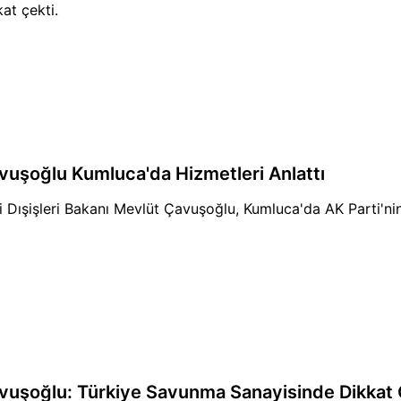
kat çekti.
vuşoğlu Kumluca'da Hizmetleri Anlattı
i Dışişleri Bakanı Mevlüt Çavuşoğlu, Kumluca'da AK Parti'nin h
vuşoğlu: Türkiye Savunma Sanayisinde Dikkat 