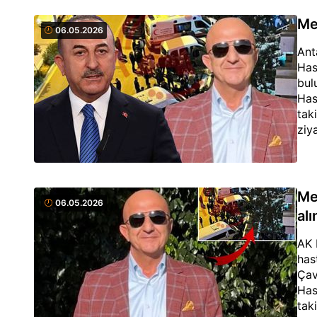
Me
06.05.2026
Ant
Has
bul
Has
tak
ziya
Me
06.05.2026
alı
AK 
has
Çav
Has
tak