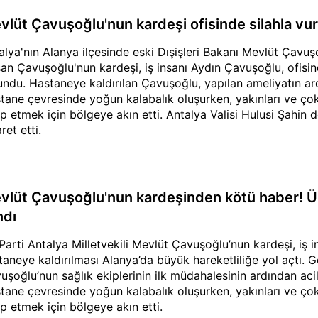
vlüt Çavuşoğlu'nun kardeşi ofisinde silahla v
alya'nın Alanya ilçesinde eski Dışişleri Bakanı Mevlüt Çavu
an Çavuşoğlu'nun kardeşi, iş insanı Aydın Çavuşoğlu, ofisin
undu. Hastaneye kaldırılan Çavuşoğlu, yapılan ameliyatın a
tane çevresinde yoğun kalabalık oluşurken, yakınları ve ço
ip etmek için bölgeye akın etti. Antalya Valisi Hulusi Şahin
ret etti.
vlüt Çavuşoğlu'nun kardeşinden kötü haber! Ünl
ndı
Parti Antalya Milletvekili Mevlüt Çavuşoğlu’nun kardeşi, iş 
taneye kaldırılması Alanya’da büyük hareketliliğe yol açtı. 
uşoğlu’nun sağlık ekiplerinin ilk müdahalesinin ardından acil
tane çevresinde yoğun kalabalık oluşurken, yakınları ve ço
ip etmek için bölgeye akın etti.