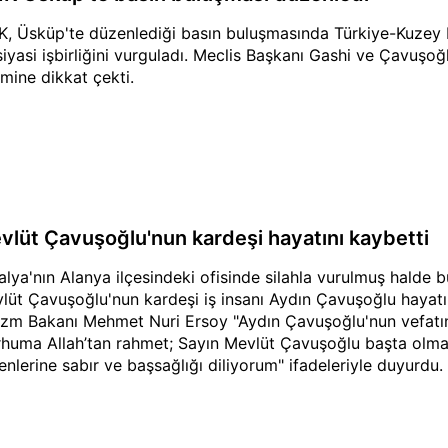
K, Üsküp'te düzenlediği basın buluşmasında Türkiye-Kuze
siyasi işbirliğini vurguladı. Meclis Başkanı Gashi ve Çavuşoğl
mine dikkat çekti.
vlüt Çavuşoğlu'nun kardeşi hayatını kaybetti
alya'nın Alanya ilçesindeki ofisinde silahla vurulmuş halde b
lüt Çavuşoğlu'nun kardeşi iş insanı Aydın Çavuşoğlu hayatın
izm Bakanı Mehmet Nuri Ersoy "Aydın Çavuşoğlu'nun vefatın
huma Allah’tan rahmet; Sayın Mevlüt Çavuşoğlu başta olmak 
enlerine sabır ve başsağlığı diliyorum" ifadeleriyle duyurdu.