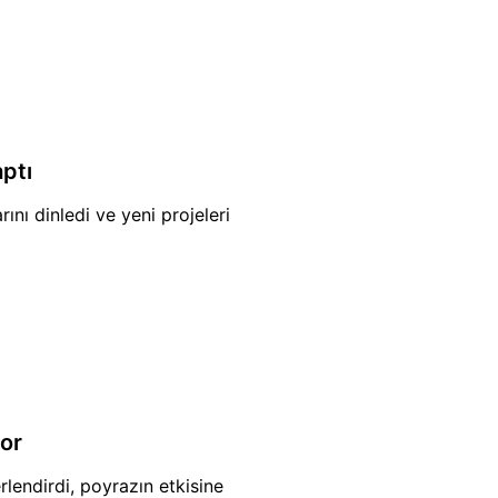
ptı
ını dinledi ve yeni projeleri
yor
endirdi, poyrazın etkisine