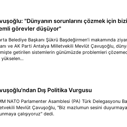
vuşoğlu: "Dünyanın sorunlarını çözmek için biz
emli görevler düşüyor"
arta Belediye Başkanı Şükrü Başdeğirmen'i makamında ziyar
anı ve AK Parti Antalya Milletvekili Mevlüt Çavuşoğlu, düny
mişte getirilen sistemlerin günümüzde problemleri çözemedi
 yükselen...
vuşoğlu'ndan Dış Politika Vurgusu
M NATO Parlamenter Asamblesi (PA) Türk Delegasyonu Baş
letvekili Mevlüt Çavuşoğlu, "Biz mazlumun sesini duyurmaya,
unmaya çalışıyoruz" dedi.