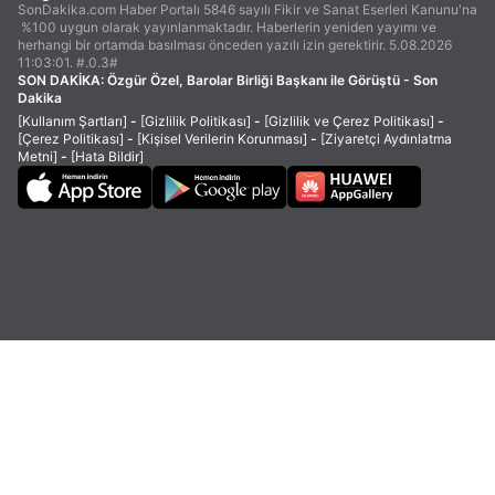
SonDakika.com Haber Portalı 5846 sayılı Fikir ve Sanat Eserleri Kanunu'na
%100 uygun olarak yayınlanmaktadır. Haberlerin yeniden yayımı ve
herhangi bir ortamda basılması önceden yazılı izin gerektirir. 5.08.2026
11:03:01. #.0.3#
SON DAKİKA:
Özgür Özel, Barolar Birliği Başkanı ile Görüştü - Son
Dakika
[Kullanım Şartları]
-
[Gizlilik Politikası]
-
[Gizlilik ve Çerez Politikası]
-
[Çerez Politikası]
-
[Kişisel Verilerin Korunması]
-
[Ziyaretçi Aydınlatma
Metni]
-
[Hata Bildir]