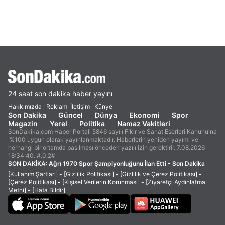
24 saat son dakika haber yayını
Hakkımızda
Reklam
İletişim
Künye
Son Dakika
Güncel
Dünya
Ekonomi
Spor
Magazin
Yerel
Politika
Namaz Vakitleri
SonDakika.com Haber Portalı 5846 sayılı Fikir ve Sanat Eserleri Kanunu'na
%100 uygun olarak yayınlanmaktadır. Haberlerin yeniden yayımı ve
herhangi bir ortamda basılması önceden yazılı izin gerektirir. 7.08.2026
18:34:40. #.0.2#
SON DAKİKA:
Ağrı 1970 Spor Şampiyonluğunu İlan Etti - Son Dakika
[Kullanım Şartları]
-
[Gizlilik Politikası]
-
[Gizlilik ve Çerez Politikası]
-
[Çerez Politikası]
-
[Kişisel Verilerin Korunması]
-
[Ziyaretçi Aydınlatma
Metni]
-
[Hata Bildir]