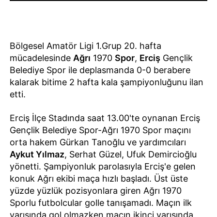
Bölgesel Amatör Ligi 1.Grup 20. hafta
mücadelesinde
Ağrı
1970
Spor
,
Erciş
Gençlik
Belediye Spor ile deplasmanda 0-0 berabere
kalarak bitime 2 hafta kala şampiyonluğunu ilan
etti.
Erciş İlçe Stadında saat 13.00'te oynanan Erciş
Gençlik Belediye Spor-Ağrı 1970 Spor maçını
orta hakem Gürkan Tanoğlu ve yardımcıları
Aykut Yılmaz
, Serhat Güzel, Ufuk Demircioğlu
yönetti. Şampiyonluk parolasıyla Erciş'e gelen
konuk Ağrı ekibi maça hızlı başladı. Üst üste
yüzde yüzlük pozisyonlara giren Ağrı 1970
Sporlu futbolcular golle tanışamadı. Maçın ilk
yarısında gol olmazken maçın ikinci yarısında