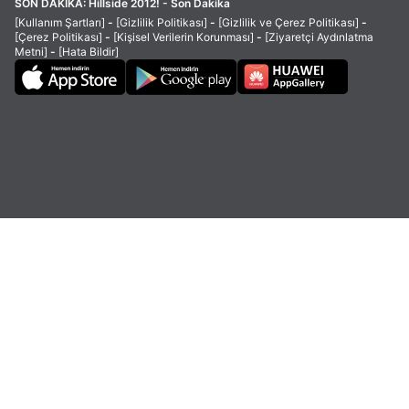
SON DAKİKA:
Hillside 2012! - Son Dakika
[Kullanım Şartları]
-
[Gizlilik Politikası]
-
[Gizlilik ve Çerez Politikası]
-
[Çerez Politikası]
-
[Kişisel Verilerin Korunması]
-
[Ziyaretçi Aydınlatma
Metni]
-
[Hata Bildir]