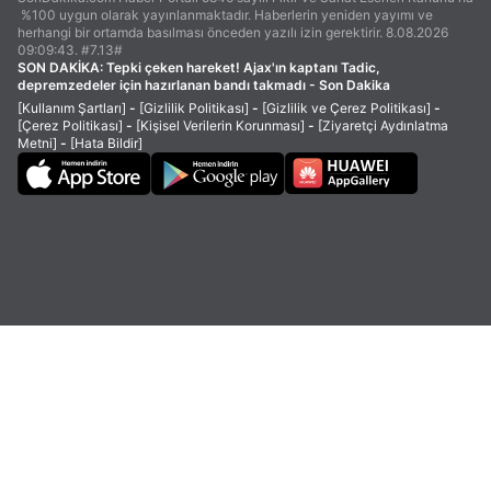
%100 uygun olarak yayınlanmaktadır. Haberlerin yeniden yayımı ve
herhangi bir ortamda basılması önceden yazılı izin gerektirir. 8.08.2026
09:09:43. #7.13#
SON DAKİKA:
Tepki çeken hareket! Ajax'ın kaptanı Tadic,
depremzedeler için hazırlanan bandı takmadı - Son Dakika
[Kullanım Şartları]
-
[Gizlilik Politikası]
-
[Gizlilik ve Çerez Politikası]
-
[Çerez Politikası]
-
[Kişisel Verilerin Korunması]
-
[Ziyaretçi Aydınlatma
Metni]
-
[Hata Bildir]