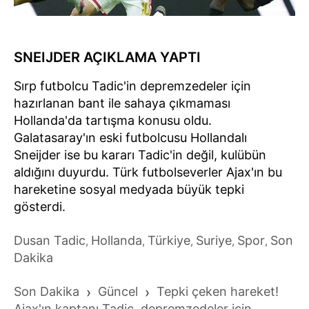
SNEIJDER AÇIKLAMA YAPTI
Sırp futbolcu Tadic'in depremzedeler için
hazırlanan bant ile sahaya çıkmaması
Hollanda'da tartışma konusu oldu.
Galatasaray'ın eski futbolcusu Hollandalı
Sneijder ise bu kararı Tadic'in değil, kulübün
aldığını duyurdu. Türk futbolseverler Ajax'ın bu
hareketine sosyal medyada büyük tepki
gösterdi.
Dusan Tadic
Hollanda
Türkiye
Suriye
Spor
Son
,
,
,
,
,
Dakika
Son Dakika
›
Güncel
›
Tepki çeken hareket!
Ajax'ın kaptanı Tadic, depremzedeler için