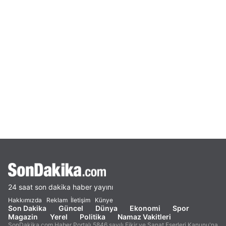
24 saat son dakika haber yayını
Hakkımızda
Reklam
İletişim
Künye
Son Dakika
Güncel
Dünya
Ekonomi
Spor
Magazin
Yerel
Politika
Namaz Vakitleri
SonDakika.com Haber Portalı 5846 sayılı Fikir ve Sanat Eserleri Kanunu'na