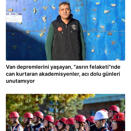
09.11.2025
Van depremlerini yaşayan, "asrın felaketi"nde
can kurtaran akademisyenler, acı dolu günleri
unutamıyor
08.11.2025