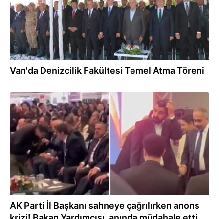
Van'da Denizcilik Fakültesi Temel Atma Töreni
05.05.2026
AK Parti İl Başkanı sahneye çağrılırken anons
krizi! Bakan Yardımcısı, anında müdahale etti