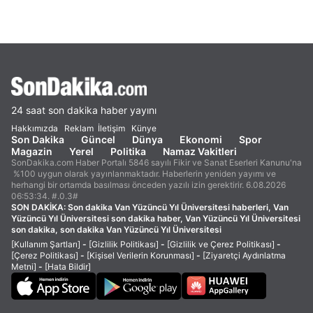
24 saat son dakika haber yayını
Hakkımızda
Reklam
İletişim
Künye
Son Dakika
Güncel
Dünya
Ekonomi
Spor
Magazin
Yerel
Politika
Namaz Vakitleri
SonDakika.com Haber Portalı 5846 sayılı Fikir ve Sanat Eserleri Kanunu'na
%100 uygun olarak yayınlanmaktadır. Haberlerin yeniden yayımı ve
herhangi bir ortamda basılması önceden yazılı izin gerektirir. 6.08.2026
06:53:34. #.0.3#
SON DAKİKA:
Son dakika Van Yüzüncü Yıl Üniversitesi haberleri, Van
Yüzüncü Yıl Üniversitesi son dakika haber, Van Yüzüncü Yıl Üniversitesi
son dakika, son dakika Van Yüzüncü Yıl Üniversitesi
[Kullanım Şartları]
-
[Gizlilik Politikası]
-
[Gizlilik ve Çerez Politikası]
-
[Çerez Politikası]
-
[Kişisel Verilerin Korunması]
-
[Ziyaretçi Aydınlatma
Metni]
-
[Hata Bildir]