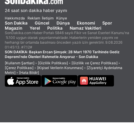
24 saat son dakika haber yayını
Hakkımızda
Reklam
İletişim
Künye
Son Dakika
Güncel
Dünya
Ekonomi
Spor
Magazin
Yerel
Politika
Namaz Vakitleri
SonDakika.com Haber Portalı 5846 sayılı Fikir ve Sanat Eserleri Kanunu'na
%100 uygun olarak yayınlanmaktadır. Haberlerin yeniden yayımı ve
herhangi bir ortamda basılması önceden yazılı izin gerektirir. 9.08.2026
01:45:13. #7.12#
SON DAKİKA:
Başkan Ercan Şimşek: 28 Mart 1970 Tarihinde Gediz
Depremi'nde Ölenleri Rahmetle Anıyoruz - Son Dakika
[Kullanım Şartları]
-
[Gizlilik Politikası]
-
[Gizlilik ve Çerez Politikası]
-
[Çerez Politikası]
-
[Kişisel Verilerin Korunması]
-
[Ziyaretçi Aydınlatma
Metni]
-
[Hata Bildir]