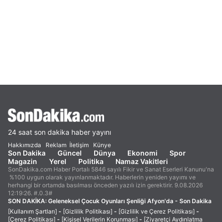
24 saat son dakika haber yayını
Hakkımızda
Reklam
İletişim
Künye
Son Dakika
Güncel
Dünya
Ekonomi
Spor
Magazin
Yerel
Politika
Namaz Vakitleri
SonDakika.com Haber Portalı 5846 sayılı Fikir ve Sanat Eserleri Kanunu'na
%100 uygun olarak yayınlanmaktadır. Haberlerin yeniden yayımı ve
herhangi bir ortamda basılması önceden yazılı izin gerektirir. 9.08.2026
12:19:26. #.0.3#
SON DAKİKA:
Geleneksel Çocuk Oyunları Şenliği Afyon'da - Son Dakika
[Kullanım Şartları]
-
[Gizlilik Politikası]
-
[Gizlilik ve Çerez Politikası]
-
[Çerez Politikası]
-
[Kişisel Verilerin Korunması]
-
[Ziyaretçi Aydınlatma