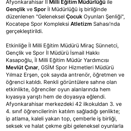
Afyonkarahisar İl
Milli Eğitim Müdürlüğü
ile
Gençlik
ve
Spor
İl Müdürlüğü iş birliğinde
düzenlenen "Geleneksel
Çocuk
Oyunları Şenliği",
Kocatepe Spor Kompleksi
Atletizm
Sahası'nda
gerçekleştirildi.
Etkinliğe İl Milli Eğitim Müdürü Miraç Sünnetci,
Gençlik ve Spor İl Müdürü İsmail Hakkı
Kasapoğlu, İl Milli Eğitim Müdür Yardımcısı
Mevlüt Çınar
, GSİM Spor Hizmetleri Müdürü
Yılmaz Erşen, çok sayıda antrenör, öğretmen ve
öğrenci katıldı. Renkli görüntülere sahne olan
etkinlikte, öğrenciler oyun alanlarında hem
kıyasıya yarıştı hem de doyasıya eğlendi.
Afyonkarahisar merkezdeki 42 ilkokuldan 3. ve
4. sınıf öğrencilerinin katılım sağladığı şenlikte;
ip atlama, kaleli yakan top, çemberle iş birliği,
seksek ve halat çekme gibi geleneksel oyunlarla