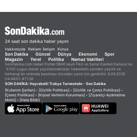
24 saat son dakika haber yayını
Hakkımızda
Reklam
İletişim
Künye
Son Dakika
Güncel
Dünya
Ekonomi
Spor
Magazin
Yerel
Politika
Namaz Vakitleri
SonDakika.com Haber Portalı 5846 sayılı Fikir ve Sanat Eserleri Kanunu'na
%100 uygun olarak yayınlanmaktadır. Haberlerin yeniden yayımı ve
herhangi bir ortamda basılması önceden yazılı izin gerektirir. 9.08.2026
04:48:01. #7.12#
SON DAKİKA:
Hayrabelti Trakya Turnesinde - Son Dakika
[Kullanım Şartları]
-
[Gizlilik Politikası]
-
[Gizlilik ve Çerez Politikası]
-
[Çerez Politikası]
-
[Kişisel Verilerin Korunması]
-
[Ziyaretçi Aydınlatma
Metni]
-
[Hata Bildir]