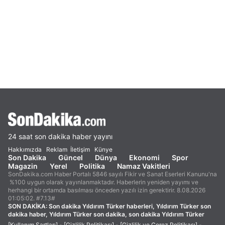
24 saat son dakika haber yayını
Hakkımızda
Reklam
İletişim
Künye
Son Dakika
Güncel
Dünya
Ekonomi
Spor
Magazin
Yerel
Politika
Namaz Vakitleri
SonDakika.com Haber Portalı 5846 sayılı Fikir ve Sanat Eserleri Kanunu'na
%100 uygun olarak yayınlanmaktadır. Haberlerin yeniden yayımı ve
herhangi bir ortamda basılması önceden yazılı izin gerektirir. 8.08.2026
01:05:02. #7.13#
SON DAKİKA:
Son dakika Yıldırım Türker haberleri, Yıldırım Türker son
dakika haber, Yıldırım Türker son dakika, son dakika Yıldırım Türker
[Kullanım Şartları]
-
[Gizlilik Politikası]
-
[Gizlilik ve Çerez Politikası]
-