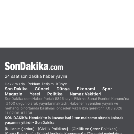
24 saat son dakika haber yayını
Hakkımızda
Reklam
İletişim
Künye
Son Dakika
Güncel
Dünya
Ekonomi
Spor
Magazin
Yerel
Politika
Namaz Vakitleri
SonDakika.com Haber Portalı 5846 sayılı Fikir ve Sanat Eserleri Kanunu'na
%100 uygun olarak yayınlanmaktadır. Haberlerin yeniden yayımı ve
herhangi bir ortamda basılması önceden yazılı izin gerektirir. 7.08.2026
11:07:08. #7.13#
SON DAKİKA:
Hendek'te iş kazası: İşçi 1 ton malzeme altında kalarak
yaşamını yitirdi - Son Dakika
[Kullanım Şartları]
-
[Gizlilik Politikası]
-
[Gizlilik ve Çerez Politikası]
-
[Çerez Politikası]
-
[Kişisel Verilerin Korunması]
-
[Ziyaretçi Aydınlatma