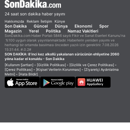
24 saat son dakika haber yayını
Hakkımızda
Reklam
İletişim
Künye
Son Dakika
Güncel
Dünya
Ekonomi
Spor
Magazin
Yerel
Politika
Namaz Vakitleri
SonDakika.com Haber Portalı 5846 sayılı Fikir ve Sanat Eserleri Kanunu'na
%100 uygun olarak yayınlanmaktadır. Haberlerin yeniden yayımı ve
herhangi bir ortamda basılması önceden yazılı izin gerektirir. 7.08.2026
15:31:44. #.0.2#
SON DAKİKA:
8'inci kez alkollü yakalanan sürücünün ehliyetine 2060
yılına kadar el konuldu - Son Dakika
[Kullanım Şartları]
-
[Gizlilik Politikası]
-
[Gizlilik ve Çerez Politikası]
-
[Çerez Politikası]
-
[Kişisel Verilerin Korunması]
-
[Ziyaretçi Aydınlatma
Metni]
-
[Hata Bildir]