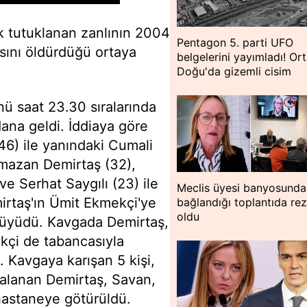
ek tutuklanan zanlının 2004
Pentagon 5. parti UFO
sını öldürdüğü ortaya
belgelerini yayımladı! Or
Doğu'da gizemli cisim
ü saat 23.30 sıralarında
ana geldi. İddiaya göre
46) ile yanındaki Cumali
Ramazan Demirtaş (32),
 Serhat Saygılı (23) ile
Meclis üyesi banyosunda
irtaş'ın Ümit Ekmekçi'ye
bağlandığı toplantıda rez
oldu
büyüdü. Kavgada Demirtaş,
ekçi de tabancasıyla
. Kavgaya karışan 5 kişi,
aralanan Demirtaş, Savan,
 hastaneye götürüldü.