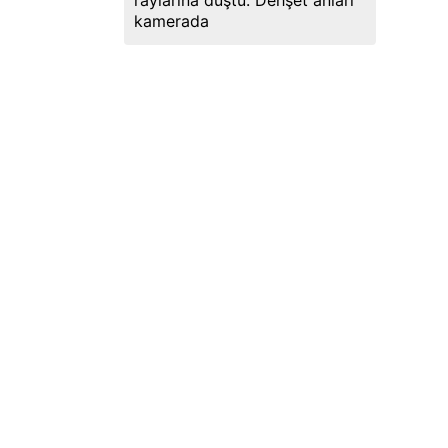
raylarına düştü: Dehşet anları
kamerada