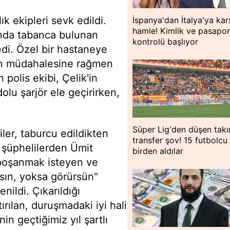
ık ekipleri sevk edildi.
İspanya'dan İtalya'ya kar
hamle! Kimlik ve pasapor
nında tabanca bulunan
kontrolü başlıyor
edi. Özel bir hastaneye
rın müdahalesine rağmen
polis ekibi, Çelik'in
olu şarjör ele geçirirken,
Süper Lig'den düşen tak
ler, taburcu edildikten
transfer şov! 15 futbolcu
n şüphelilerden Ümit
birden aldılar
 boşanmak isteyen ve
sın, yoksa görürsün"
ildi. Çıkarıldığı
ılan, duruşmadaki iyi hali
in geçtiğimiz yıl şartlı