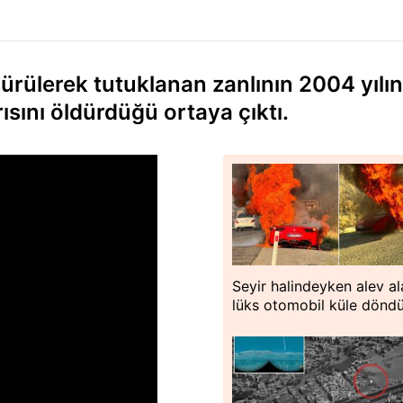
sürülerek tutuklanan zanlının 2004 yılı
sını öldürdüğü ortaya çıktı.
Seyir halindeyken alev al
lüks otomobil küle dönd