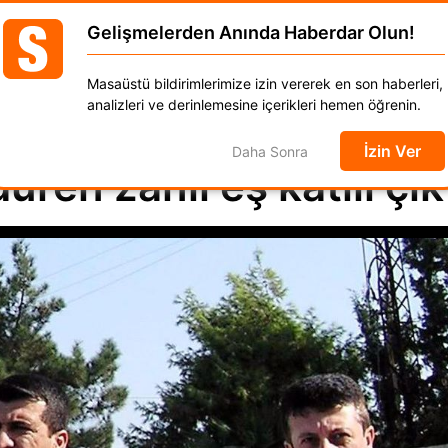
Gelişmelerden Anında Haberdar Olun!
GÜNCEL
DÜNYA
EKONOMİ
SPOR
MAGAZ
Masaüstü bildirimlerimize izin vererek en son haberleri,
anat
Kadın
Moda
Otomobil
Yaşam
analizleri ve derinlemesine içerikleri hemen öğrenin.
İzin Ver
Daha Sonra
üren zanlı eş katili çık