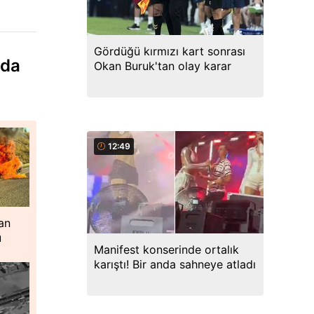
Gördüğü kırmızı kart sonrası
nda
Okan Buruk'tan olay karar
12:49
an
ü
Manifest konserinde ortalık
karıştı! Bir anda sahneye atladı