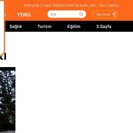
Adana'da 2 kişiyi öldüren zanlı eş katili çıktı - Son Dakika
İN
YEREL
Üye Girişi
Sağlık
Turizm
Eğitim
3.Sayfa
tı