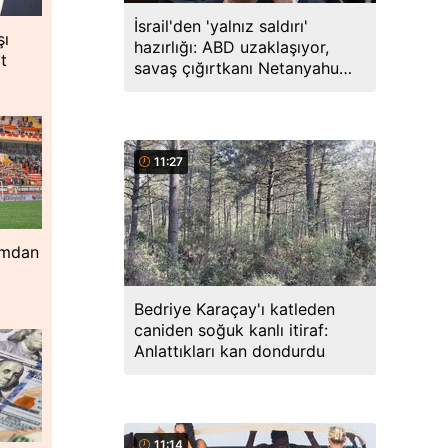
İsrail'den 'yalnız saldırı'
şı
hazırlığı: ABD uzaklaşıyor,
t
savaş çığırtkanı Netanyahu
kana doymuyor
11:27
ımdan
Bedriye Karaçay'ı katleden
caniden soğuk kanlı itiraf:
Anlattıkları kan dondurdu
11:14