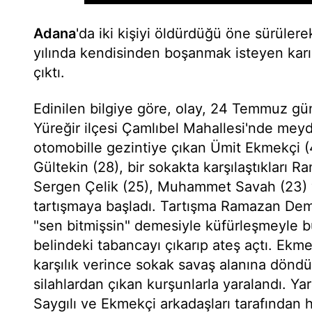
Adana
'da iki kişiyi öldürdüğü öne sürüler
yılında kendisinden boşanmak isteyen karı
çıktı.
Edinilen bilgiye göre, olay, 24 Temmuz gün
Yüreğir ilçesi Çamlıbel Mahallesi'nde meyd
otomobille gezintiye çıkan Ümit Ekmekçi (
Gültekin (28), bir sokakta karşılaştıkları 
Sergen Çelik (25), Muhammet Savah (23) ve
tartışmaya başladı. Tartışma Ramazan Dem
"sen bitmişsin" demesiyle küfürleşmeyle 
belindeki tabancayı çıkarıp ateş açtı. Ekm
karşılık verince sokak savaş alanına döndü
silahlardan çıkan kurşunlarla yaralandı. Y
Saygılı ve Ekmekçi arkadaşları tarafından