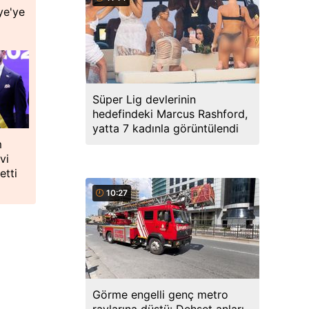
ye'ye
Süper Lig devlerinin
hedefindeki Marcus Rashford,
yatta 7 kadınla görüntülendi
m
vi
etti
10:27
Görme engelli genç metro