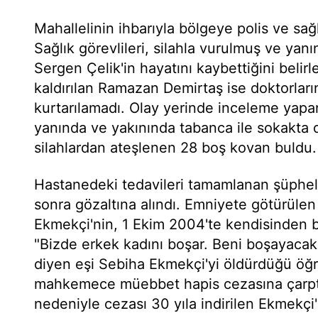
Mahallelinin ihbarıyla bölgeye polis ve sağl
Sağlık görevlileri, silahla vurulmuş ve ya
Sergen Çelik'in hayatını kaybettiğini belirl
kaldırılan Ramazan Demirtaş ise doktorla
kurtarılamadı. Olay yerinde inceleme yapan 
yanında ve yakınında tabanca ile sokakta d
silahlardan ateşlenen 28 boş kovan buldu.
Hastanedeki tedavileri tamamlanan şüpheli
sonra gözaltına alındı. Emniyete götürüle
Ekmekçi'nin, 1 Ekim 2004'te kendisinden
"Bizde erkek kadını boşar. Beni boşayacak
diyen eşi Sebiha Ekmekçi'yi öldürdüğü öğren
mahkemece müebbet hapis cezasına çarptır
nedeniyle cezası 30 yıla indirilen Ekmekçi'n