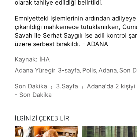
olarak tahliye edildiği belirtildi.
Emniyetteki işlemlerinin ardından adliyey
çıkarıldığı mahkemece tutuklanırken, Cum
Savah ile Serhat Saygılı ise adli kontrol ş
üzere serbest bırakıldı. - ADANA
Kaynak: İHA
Adana Yüregir
3-sayfa
Polis
Adana
Son D
,
,
,
,
Son Dakika
3.Sayfa
Adana'da 2 kişiyi 
›
›
- Son Dakika