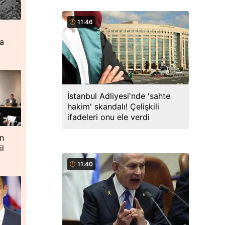
11:46
ta
İstanbul Adliyesi'nde 'sahte
hakim' skandalı! Çelişkili
ifadeleri onu ele verdi
n
il
11:40