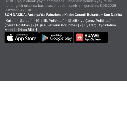
%100 uygun olarak yayınlanmaktadır. Haberlerin yeniden yayımı ve
herhangi bir ortamda basılması önceden yazılı izin gerektirir. 8.08.2026
00:26:22. #7.13#
SON DAKİKA:
Antalya'da Falezlerde Kadın Cesedi Bulundu - Son Dakika
[Kullanım Şartları]
-
[Gizlilik Politikası]
-
[Gizlilik ve Çerez Politikası]
-
[Çerez Politikası]
-
[Kişisel Verilerin Korunması]
-
[Ziyaretçi Aydınlatma
Metni]
-
[Hata Bildir]