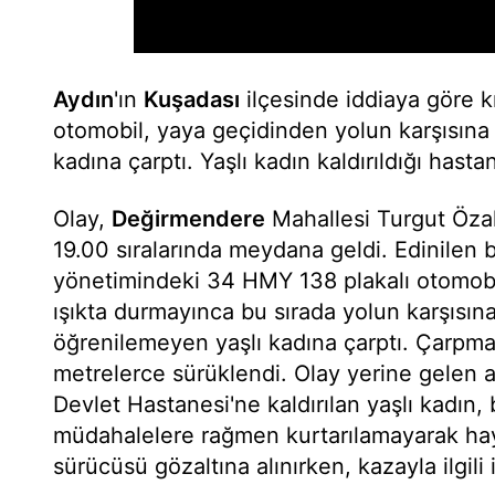
Aydın
'ın
Kuşadası
ilçesinde iddiaya göre k
otomobil, yaya geçidinden yolun karşısına
kadına çarptı. Yaşlı kadın kaldırıldığı hast
Olay,
Değirmendere
Mahallesi Turgut Özal
19.00 sıralarında meydana geldi. Edinilen b
yönetimindeki 34 HMY 138 plakalı otomobil
ışıkta durmayınca bu sırada yolun karşısın
öğrenilemeyen yaşlı kadına çarptı. Çarpmanı
metrelerce sürüklendi. Olay yerine gelen 
Devlet Hastanesi'ne kaldırılan yaşlı kadın,
müdahalelere rağmen kurtarılamayarak hay
sürücüsü gözaltına alınırken, kazayla ilgil