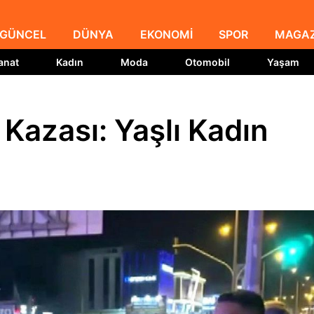
GÜNCEL
DÜNYA
EKONOMİ
SPOR
MAGAZ
anat
Kadın
Moda
Otomobil
Yaşam
 Kazası: Yaşlı Kadın