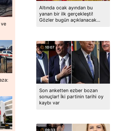
Altında ocak ayından bu
yanan bir ilk gerçekleşti!
Gözler bugün açıklanacak
 ve
veride
10:07
aza:
Son anketten ezber bozan
sonuçlar! İki partinin tarihi oy
kaybı var
09:33