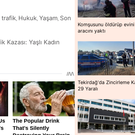
trafik
Hukuk
Yaşam
Son
,
,
,
,
Komşusunu öldürüp evini
aracını yaktı
ik Kazası: Yaşlı Kadın
Tekirdağ'da Zincirleme K
29 Yaralı