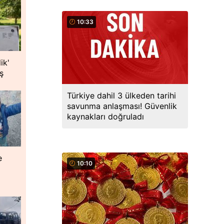
10:33
ik'
ş
Türkiye dahil 3 ülkeden tarihi
savunma anlaşması! Güvenlik
kaynakları doğruladı
e
10:10