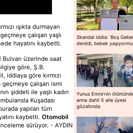
ırmızı ışıkta durmayan
 geçmeye çalışan yaşlı
Skandal iddia: 'Boş Gebel
anede hayatını kaybetti.
denildi, bebek yaşıyormu
 Bulvarı üzerinde saat
ilgiye göre, Ş.B.
, iddiaya göre kırmızı
a geçmeye çalışan ismi
n şiddeti ile yaşlı kadın
Yunus Emre'nin ölümünd
ambulansla Kuşadası
anne dahil 5 aile üyesi
gözaltında
 burada yapılan tüm
atını kaybetti.
Otomobil
i inceleme sürüyor. - AYDIN