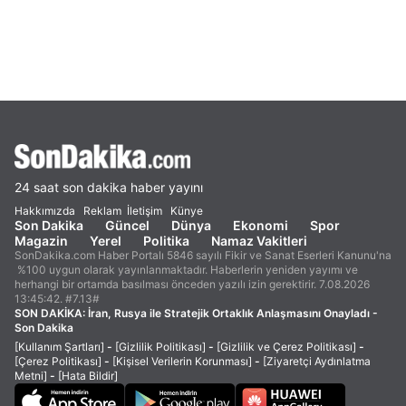
24 saat son dakika haber yayını
Hakkımızda
Reklam
İletişim
Künye
Son Dakika
Güncel
Dünya
Ekonomi
Spor
Magazin
Yerel
Politika
Namaz Vakitleri
SonDakika.com Haber Portalı 5846 sayılı Fikir ve Sanat Eserleri Kanunu'na
%100 uygun olarak yayınlanmaktadır. Haberlerin yeniden yayımı ve
herhangi bir ortamda basılması önceden yazılı izin gerektirir. 7.08.2026
13:45:42. #7.13#
SON DAKİKA:
İran, Rusya ile Stratejik Ortaklık Anlaşmasını Onayladı -
Son Dakika
[Kullanım Şartları]
-
[Gizlilik Politikası]
-
[Gizlilik ve Çerez Politikası]
-
[Çerez Politikası]
-
[Kişisel Verilerin Korunması]
-
[Ziyaretçi Aydınlatma
Metni]
-
[Hata Bildir]