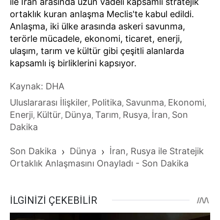
ile İran arasında uzun vadeli kapsamlı stratejik
ortaklık kuran anlaşma Meclis'te kabul edildi.
Anlaşma, iki ülke arasında askeri savunma,
terörle mücadele, ekonomi, ticaret, enerji,
ulaşım, tarım ve kültür gibi çeşitli alanlarda
kapsamlı iş birliklerini kapsıyor.
Kaynak: DHA
Uluslararası İlişkiler
Politika
Savunma
Ekonomi
,
,
,
,
Enerji
Kültür
Dünya
Tarım
Rusya
İran
Son
,
,
,
,
,
,
Dakika
Son Dakika
›
Dünya
›
İran, Rusya ile Stratejik
Ortaklık Anlaşmasını Onayladı - Son Dakika