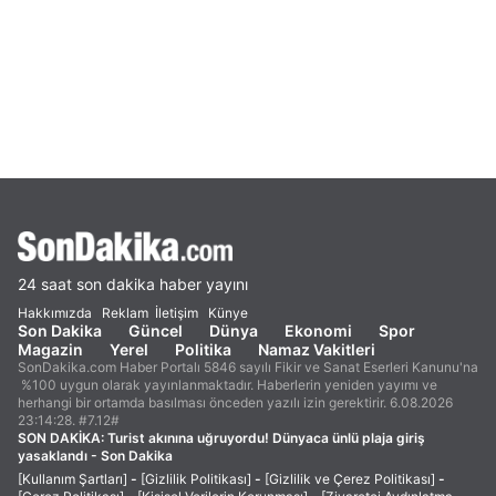
24 saat son dakika haber yayını
Hakkımızda
Reklam
İletişim
Künye
Son Dakika
Güncel
Dünya
Ekonomi
Spor
Magazin
Yerel
Politika
Namaz Vakitleri
SonDakika.com Haber Portalı 5846 sayılı Fikir ve Sanat Eserleri Kanunu'na
%100 uygun olarak yayınlanmaktadır. Haberlerin yeniden yayımı ve
herhangi bir ortamda basılması önceden yazılı izin gerektirir. 6.08.2026
23:14:28. #7.12#
SON DAKİKA:
Turist akınına uğruyordu! Dünyaca ünlü plaja giriş
yasaklandı - Son Dakika
[Kullanım Şartları]
-
[Gizlilik Politikası]
-
[Gizlilik ve Çerez Politikası]
-