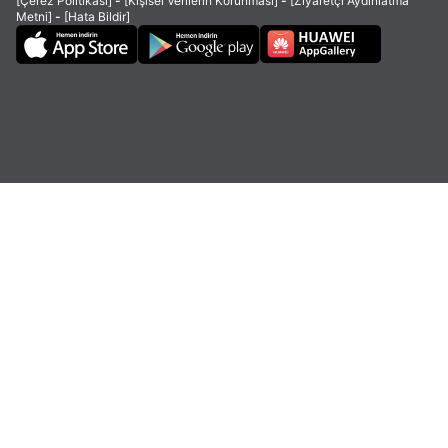
[Çerez Politikası]
-
[Kişisel Verilerin Korunması]
-
[Ziyaretçi Aydınlatma
Metni]
-
[Hata Bildir]