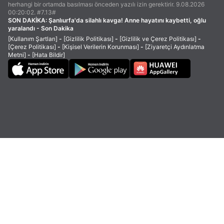
herhangi bir ortamda basılması önceden yazılı izin gerektirir. 9.08.2026
00:20:02. #7.13#
SON DAKİKA:
Şanlıurfa'da silahlı kavga! Anne hayatını kaybetti, oğlu
yaralandı - Son Dakika
[Kullanım Şartları]
-
[Gizlilik Politikası]
-
[Gizlilik ve Çerez Politikası]
-
[Çerez Politikası]
-
[Kişisel Verilerin Korunması]
-
[Ziyaretçi Aydınlatma
Metni]
-
[Hata Bildir]