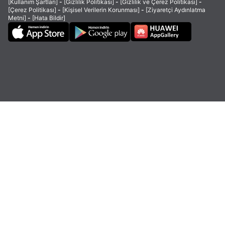
[Kullanım Şartları]
-
[Gizlilik Politikası]
-
[Gizlilik ve Çerez Politikası]
-
[Çerez Politikası]
-
[Kişisel Verilerin Korunması]
-
[Ziyaretçi Aydınlatma
Metni]
-
[Hata Bildir]