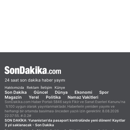
24 saat son dakika haber yayını
Hakkımızda
Reklam
İletişim
Künye
Son Dakika
Güncel
Dünya
Ekonomi
Spor
Magazin
Yerel
Politika
Namaz Vakitleri
SonDakika.com Haber Portalı 5846 sayılı Fikir ve Sanat Eserleri Kanunu'na
%100 uygun olarak yayınlanmaktadır. Haberlerin yeniden yayımı ve
herhangi bir ortamda basılması önceden yazılı izin gerektirir. 8.08.2026
22:37:55. #.0.2#
SON DAKİKA:
Yunanistan'da pasaport kontrolünde yeni dönem! Kayıtlar
3 yıl saklanacak - Son Dakika