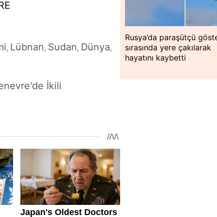
VRE
Rusya’da paraşütçü göste
mi
Lübnan
Sudan
Dünya
sırasında yere çakılarak
,
,
,
,
hayatını kaybetti
nevre'de İkili