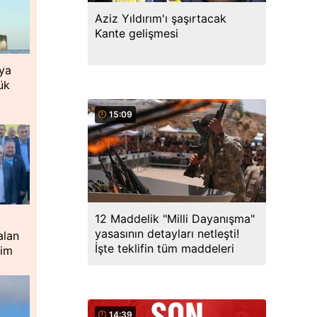
Aziz Yıldırım'ı şaşırtacak
Kante gelişmesi
ıya
ük
15:09
12 Maddelik "Milli Dayanışma"
yasasının detayları netleşti!
alan
İşte teklifin tüm maddeleri
rim
14:39