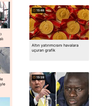
15:46
ı
alı
Altın yatırımcısını havalara
uçuran grafik
15:39
de
yle