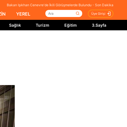
Bakan Işıkhan Cenevre'de İkili Görüşmelerde Bulundu - Son Dakika
İN
YEREL
Üye Girişi
Sağlık
Turizm
Eğitim
3.Sayfa