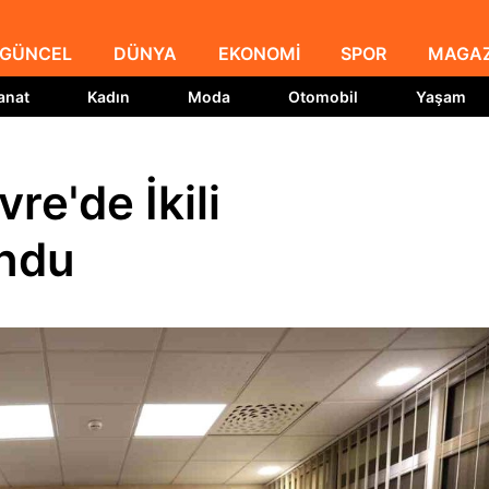
GÜNCEL
DÜNYA
EKONOMİ
SPOR
MAGAZ
anat
Kadın
Moda
Otomobil
Yaşam
re'de İkili
ndu