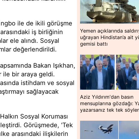
ungbo ile de ikili görüşme
Yemen açıklarında saldır
rasındaki iş birliğinin
uğrayan Hindistan’a ait y
lar ele alındı. Sosyal
gemisi battı
lar değerlendirildi.
kapsamında Bakan Işıkhan,
e bir araya geldi.
arasında istihdam ve sosyal
laştırmayı sağlayacak
Aziz Yıldırım'dan basın
mensuplarına gözdağı: Y
yazarsanız tek tek söyle
Halkın Sosyal Koruması
kleştirdi. Görüşmede, 'Tek
lke arasındaki ilişkilerin