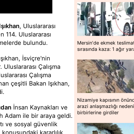
Işıkhan
, Uluslararası
 114. Uluslararası
şmelerde bulundu.
Mersin'de ekmek teslimat
sırasında kaza: 1 ağır yar
ıkhan, İsviçre'nin
. Uluslararası Çalışma
uslararası Çalışma
n çeşitli Bakan Işıkhan,
i.
Nizamiye kapısının önün
arazi anlaşmazlığı nedeni
udan
İnsan Kaynakları ve
birbirlerine girdiler
Adam ile bir araya geldi.
tı ve sosyal güvenlik
e konusundaki kararlılık