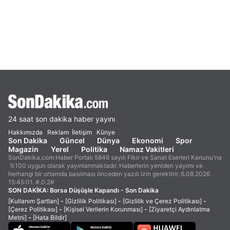
24 saat son dakika haber yayını
Hakkımızda
Reklam
İletişim
Künye
Son Dakika
Güncel
Dünya
Ekonomi
Spor
Magazin
Yerel
Politika
Namaz Vakitleri
SonDakika.com Haber Portalı 5846 sayılı Fikir ve Sanat Eserleri Kanunu'na
%100 uygun olarak yayınlanmaktadır. Haberlerin yeniden yayımı ve
herhangi bir ortamda basılması önceden yazılı izin gerektirir. 6.08.2026
15:45:01. #.0.2#
SON DAKİKA:
Borsa Düşüşle Kapandı - Son Dakika
[Kullanım Şartları]
-
[Gizlilik Politikası]
-
[Gizlilik ve Çerez Politikası]
-
[Çerez Politikası]
-
[Kişisel Verilerin Korunması]
-
[Ziyaretçi Aydınlatma
Metni]
-
[Hata Bildir]