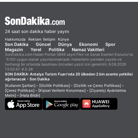
24 saat son dakika haber yayını
Hakkımızda
Reklam
İletişim
Künye
Son Dakika
Güncel
Dünya
Ekonomi
Spor
Magazin
Yerel
Politika
Namaz Vakitleri
SonDakika.com Haber Portalı 5846 sayılı Fikir ve Sanat Eserleri Kanunu'na
%100 uygun olarak yayınlanmaktadır. Haberlerin yeniden yayımı ve
herhangi bir ortamda basılması önceden yazılı izin gerektirir. 6.08.2026
13:52:47. #.0.2#
SON DAKİKA:
Antalya Turizm Fuarı'nda 20 ülkeden 2 bin acente yetkilisi
ağırlanacak - Son Dakika
[Kullanım Şartları]
-
[Gizlilik Politikası]
-
[Gizlilik ve Çerez Politikası]
-
[Çerez Politikası]
-
[Kişisel Verilerin Korunması]
-
[Ziyaretçi Aydınlatma
Metni]
-
[Hata Bildir]