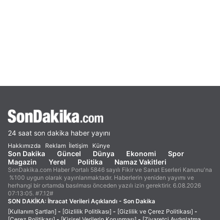
24 saat son dakika haber yayını
Hakkımızda
Reklam
İletişim
Künye
Son Dakika
Güncel
Dünya
Ekonomi
Spor
Magazin
Yerel
Politika
Namaz Vakitleri
SonDakika.com Haber Portalı 5846 sayılı Fikir ve Sanat Eserleri Kanunu'na
%100 uygun olarak yayınlanmaktadır. Haberlerin yeniden yayımı ve
herhangi bir ortamda basılması önceden yazılı izin gerektirir. 6.08.2026
07:13:05. #7.12#
SON DAKİKA:
İhracat Verileri Açıklandı - Son Dakika
[Kullanım Şartları]
-
[Gizlilik Politikası]
-
[Gizlilik ve Çerez Politikası]
-
[Çerez Politikası]
-
[Kişisel Verilerin Korunması]
-
[Ziyaretçi Aydınlatma