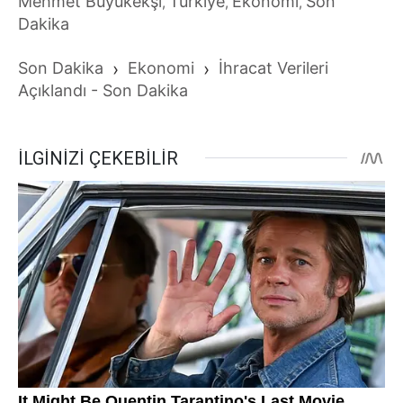
Mehmet Büyükekşi
Türkiye
Ekonomi
Son
,
,
,
Dakika
Son Dakika
›
Ekonomi
›
İhracat Verileri
Açıklandı - Son Dakika