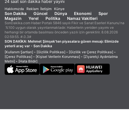
24 saat son dakika haber yayını
Hakkımızda
Reklam
İletişim
Künye
Son Dakika
Güncel
Dünya
Ekonomi
Spor
Magazin
Yerel
Politika
Namaz Vakitleri
SonDakika.com Haber Portalı 5846 sayılı Fikir ve Sanat Eserleri Kanunu'na
%100 uygun olarak yayınlanmaktadır. Haberlerin yeniden yayımı ve
herhangi bir ortamda basılması önceden yazılı izin gerektirir. 8.08.2026
02:59:55. #.0.3#
SON DAKİKA:
Mehmet Şimşek'ten piyasalara güven mesajı: Elimizde
yeterli araç var - Son Dakika
[Kullanım Şartları]
-
[Gizlilik Politikası]
-
[Gizlilik ve Çerez Politikası]
-
[Çerez Politikası]
-
[Kişisel Verilerin Korunması]
-
[Ziyaretçi Aydınlatma
Metni]
-
[Hata Bildir]