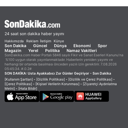
24 saat son dakika haber yayını
Hakkımızda
Reklam
İletişim
Künye
Son Dakika
Güncel
Dünya
Ekonomi
Spor
Magazin
Yerel
Politika
Namaz Vakitleri
SonDakika.com Haber Portalı 5846 sayılı Fikir ve Sanat Eserleri Kanunu'na
%100 uygun olarak yayınlanmaktadır. Haberlerin yeniden yayımı ve
herhangi bir ortamda basılması önceden yazılı izin gerektirir. 7.08.2026
05:45:34. #.0.2#
SON DAKİKA:
Usta Ayakkabıcı Zor Günler Geçiriyor - Son Dakika
[Kullanım Şartları]
-
[Gizlilik Politikası]
-
[Gizlilik ve Çerez Politikası]
-
[Çerez Politikası]
-
[Kişisel Verilerin Korunması]
-
[Ziyaretçi Aydınlatma
Metni]
-
[Hata Bildir]