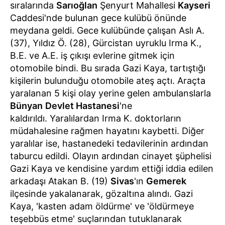
sıralarında
Sarıoğlan
Şenyurt Mahallesi
Kayseri
Caddesi'nde bulunan gece kulübü önünde
meydana geldi. Gece kulübünde çalışan Aslı A.
(37), Yıldız Ö. (28), Gürcistan uyruklu Irma K.,
B.E. ve A.E. iş çıkışı evlerine gitmek için
otomobile bindi. Bu sırada Gazi Kaya, tartıştığı
kişilerin bulunduğu otomobile ateş açtı. Araçta
yaralanan 5 kişi olay yerine gelen ambulanslarla
Bünyan
Devlet Hastanesi
'ne
kaldırıldı. Yaralılardan Irma K. doktorların
müdahalesine rağmen hayatını kaybetti. Diğer
yaralılar ise, hastanedeki tedavilerinin ardından
taburcu edildi. Olayın ardından cinayet şüphelisi
Gazi Kaya ve kendisine yardım ettiği iddia edilen
arkadaşı Atakan B. (19)
Sivas
'ın
Gemerek
ilçesinde yakalanarak, gözaltına alındı. Gazi
Kaya, 'kasten adam öldürme' ve 'öldürmeye
teşebbüs etme' suçlarından tutuklanarak