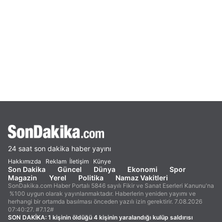
24 saat son dakika haber yayını
Hakkımızda
Reklam
İletişim
Künye
Son Dakika
Güncel
Dünya
Ekonomi
Spor
Magazin
Yerel
Politika
Namaz Vakitleri
SonDakika.com Haber Portalı 5846 sayılı Fikir ve Sanat Eserleri Kanunu'na
%100 uygun olarak yayınlanmaktadır. Haberlerin yeniden yayımı ve
herhangi bir ortamda basılması önceden yazılı izin gerektirir. 7.08.2026
07:40:27. #7.12#
SON DAKİKA:
1 kişinin öldüğü 4 kişinin yaralandığı kulüp saldırısı