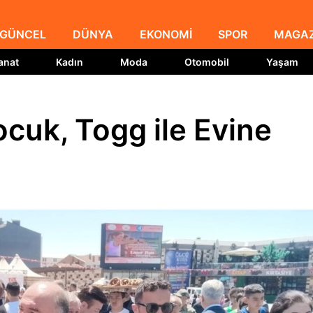
GÜNCEL
DÜNYA
EKONOMİ
SPOR
MAGAZ
anat
Kadın
Moda
Otomobil
Yaşam
ocuk, Togg ile Evine