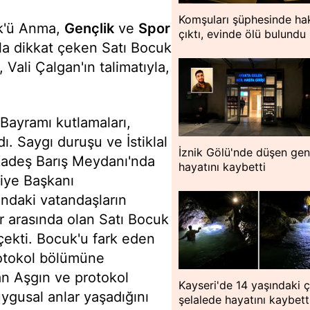
Komşuları şüphesinde hak
rk'ü Anma,
Gençlik
ve
Spor
çıktı, evinde ölü bulundu
yla dikkat çeken Satı Bocuk
Vali Çalgan'ın talimatıyla,
Bayramı kutlamaları,
ı. Saygı duruşu ve İstiklal
İznik Gölü'nde düşen ge
Kadeş Barış Meydanı'nda
hayatını kaybetti
diye Başkanı
andaki vatandaşların
r arasında olan Satı Bocuk
 çekti. Bocuk'u fark eden
rotokol bölümüne
an Aşgın ve protokol
Kayseri'de 14 yaşındaki 
ygusal anlar yaşadığını
şelalede hayatını kaybett