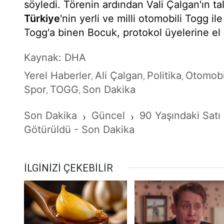
söyledi. Törenin ardından Vali Çalgan'ın ta
Türkiye
'nin yerli ve milli otomobili Togg il
Togg'a binen Bocuk, protokol üyelerine el s
Kaynak: DHA
Yerel Haberler
Ali Çalgan
Politika
Otomobi
,
,
,
Spor
TOGG
Son Dakika
,
,
Son Dakika
Güncel
90 Yaşındaki Satı
›
›
Götürüldü - Son Dakika