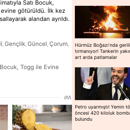
limatıyla Satı Bocuk,
e evine götürüldü. İlk kez
allayarak alandan ayrıldı.
l
Gençlik
Güncel
Çorum
,
,
,
,
Hürmüz Boğazı'nda geril
tırmanıyor! Tankerin yakı
art arda patlamalar
 Bocuk, Togg ile Evine
Petro uyarmıştı! Yemin tö
öncesi 420 kiloluk bomb
bulundu