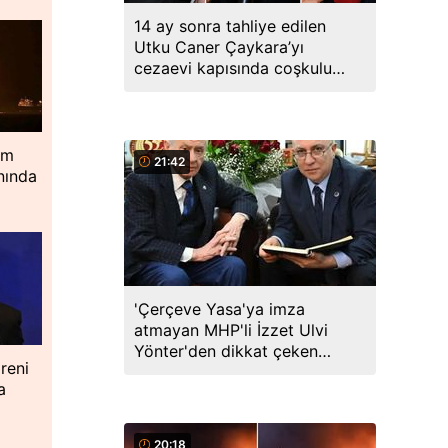
14 ay sonra tahliye edilen
Utku Caner Çaykara’yı
cezaevi kapısında coşkulu
kalabalık karşıladı
im
21:42
nında
'Çerçeve Yasa'ya imza
atmayan MHP'li İzzet Ulvi
Yönter'den dikkat çeken
reni
paylaşım: Bir canım var...
a
20:18