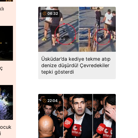
lı
06:32
Üsküdar’da kediye tekme atıp
denize düşürdü! Çevredekiler
nç
tepki gösterdi
22:04
çocuk
i