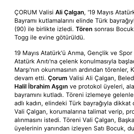
ÇORUM Valisi
Ali Çalgan
, '19 Mayıs Atatü
Bayramı kutlamalarını elinde Türk bayrağı
(90) ile birlikte izledi.
Tören
sonrası Bocuk, 
Togg ile evine götürüldü.
19 Mayıs Atatürk'ü Anma, Gençlik ve Spor 
Atatürk Anıtı'na çelenk konulmasıyla başlad
Marşı'nın okunmasının ardından törenler, 
devam etti.
Çorum
Valisi Ali Çalgan, Bele
Halil İbrahim Aşgın
ve protokol üyeleri, al
bayramını kutladı. Töreni izlemeye gelenle
adlı kadın, elindeki Türk bayrağıyla dikkat
Vali Çalgan, korumalarına talimat verip, p
alınmasını istedi. Töreni Vali Çalgan, Başk
üyelerinin yanından izleyen Satı Bocuk, du