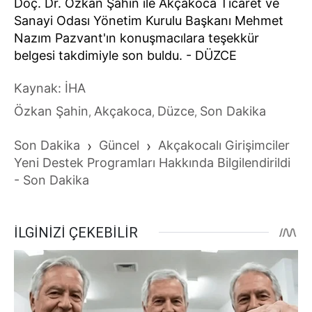
Doç. Dr. Özkan Şahin ile Akçakoca Ticaret ve
Sanayi Odası Yönetim Kurulu Başkanı Mehmet
Nazım Pazvant'ın konuşmacılara teşekkür
belgesi takdimiyle son buldu. - DÜZCE
Kaynak: İHA
Özkan Şahin
Akçakoca
Düzce
Son Dakika
,
,
,
Son Dakika
›
Güncel
›
Akçakocalı Girişimciler
Yeni Destek Programları Hakkında Bilgilendirildi
- Son Dakika