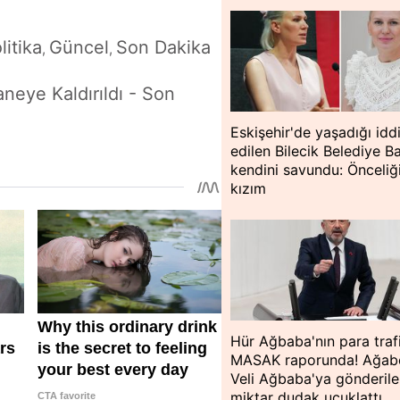
litika
Güncel
Son Dakika
,
,
neye Kaldırıldı - Son
Eskişehir'de yaşadığı idd
edilen Bilecik Belediye B
kendini savundu: Önceli
kızım
Hür Ağbaba'nın para traf
MASAK raporunda! Ağab
Veli Ağbaba'ya gönderil
miktar dudak uçuklattı