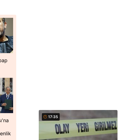
hbap
17:35
ı'na
enlik