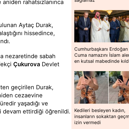
 aniden rahatsızlanınca
 bulunan Aytaç Durak,
aştığını hissedince,
ndı.
Cumhurbaşkanı Erdoğan
Cuma namazını İslam ale
a nezaretinde sabah
en kutsal mabedinde kıld
fekçi
Çukurova
Devlet
kten geçirilen Durak,
niden cezaevine
süredir yaşadığı ve
Kedileri besleyen kadın,
 devam ettirdiği öğrenildi.
insanların sokaktan geç
izin vermedi