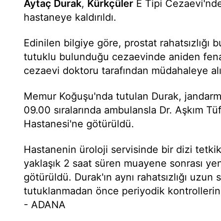
Aytaç Durak
,
Kürkçüler
E Tipi Cezaevi'nde
hastaneye kaldırıldı.
Edinilen bilgiye göre, prostat rahatsızlığı
tutuklu bulunduğu cezaevinde aniden fenal
cezaevi doktoru tarafından müdahaleye alı
Memur Koğuşu'nda tutulan Durak, jandarm
09.00 sıralarında ambulansla Dr. Aşkım Tü
Hastanesi'ne götürüldü.
Hastanenin üroloji servisinde bir dizi tetki
yaklaşık 2 saat süren muayene sonrası ye
götürüldü. Durak'ın aynı rahatsızlığı uzun 
tutuklanmadan önce periyodik kontrollerini
- ADANA