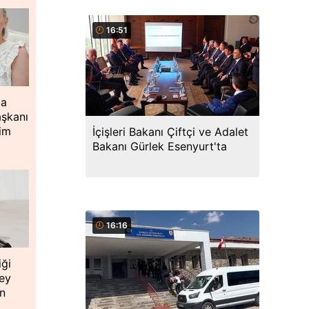
16:51
ia
aşkanı
ğim
İçişleri Bakanı Çiftçi ve Adalet
Bakanı Gürlek Esenyurt'ta
16:16
iği
ey
en