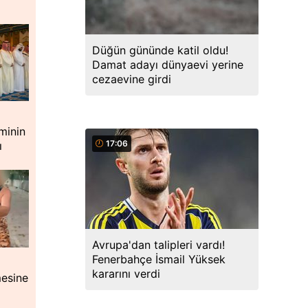
Düğün gününde katil oldu!
Damat adayı dünyaevi yerine
cezaevine girdi
minin
17:06
ı
Avrupa'dan talipleri vardı!
Fenerbahçe İsmail Yüksek
kararını verdi
mesine