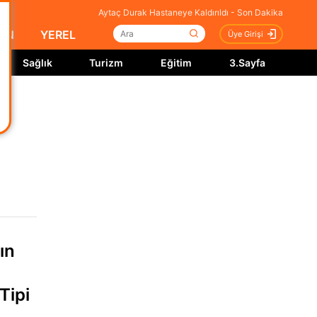
Aytaç Durak Hastaneye Kaldırıldı - Son Dakika
İN
YEREL
Üye Girişi
Sağlık
Turizm
Eğitim
3.Sayfa
ın
Tipi