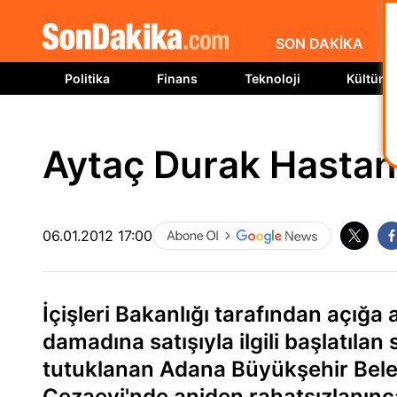
SON DAKİKA
Politika
Finans
Teknoloji
Kültür S
Aytaç Durak Hastane
06.01.2012 17:00
İçişleri Bakanlığı tarafından açığa
damadına satışıyla ilgili başlatıl
tutuklanan Adana Büyükşehir Beled
Cezaevi'nde aniden rahatsızlanınca