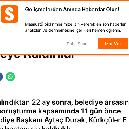
Gelişmelerden Anında Haberdar Olun!
GÜNCEL
DÜNYA
EKONOMİ
SPOR
MAGAZ
Masaüstü bildirimlerimize izin vererek en son haberleri,
anat
Kadın
Moda
Otomobil
Yaşam
analizleri ve derinlemesine içerikleri hemen öğrenin.
İzin Ver
Daha Sonra
ye Kaldırıldı
 alındıktan 22 ay sonra, belediye arsasın
an soruşturma kapsamında 11 gün önce
iye Başkanı Aytaç Durak, Kürkçüler E 
 hastaneye kaldırıldı.