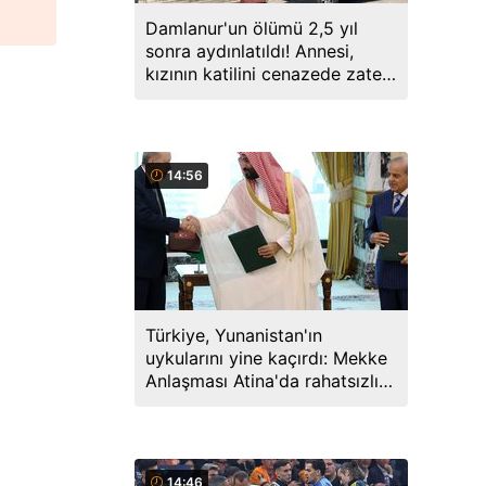
Damlanur'un ölümü 2,5 yıl
sonra aydınlatıldı! Annesi,
kızının katilini cenazede zaten
söylemiş
14:56
Türkiye, Yunanistan'ın
uykularını yine kaçırdı: Mekke
Anlaşması Atina'da rahatsızlık
yarattı
14:46