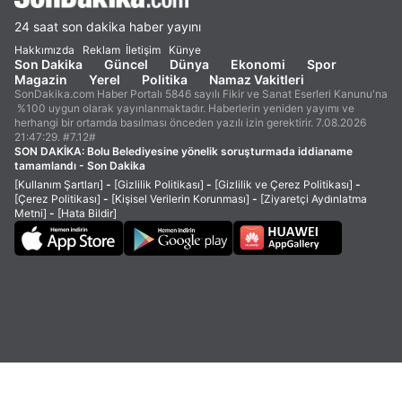
24 saat son dakika haber yayını
Hakkımızda
Reklam
İletişim
Künye
Son Dakika
Güncel
Dünya
Ekonomi
Spor
Magazin
Yerel
Politika
Namaz Vakitleri
SonDakika.com Haber Portalı 5846 sayılı Fikir ve Sanat Eserleri Kanunu'na
%100 uygun olarak yayınlanmaktadır. Haberlerin yeniden yayımı ve
herhangi bir ortamda basılması önceden yazılı izin gerektirir. 7.08.2026
21:47:29. #7.12#
SON DAKİKA:
Bolu Belediyesine yönelik soruşturmada iddianame
tamamlandı - Son Dakika
[Kullanım Şartları]
-
[Gizlilik Politikası]
-
[Gizlilik ve Çerez Politikası]
-
[Çerez Politikası]
-
[Kişisel Verilerin Korunması]
-
[Ziyaretçi Aydınlatma
Metni]
-
[Hata Bildir]