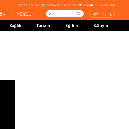
Ev sahibi, tartıştığı kiracısını av tüfeği ile vurdu - Son Dakika
İN
YEREL
Üye Girişi
Sağlık
Turizm
Eğitim
3.Sayfa