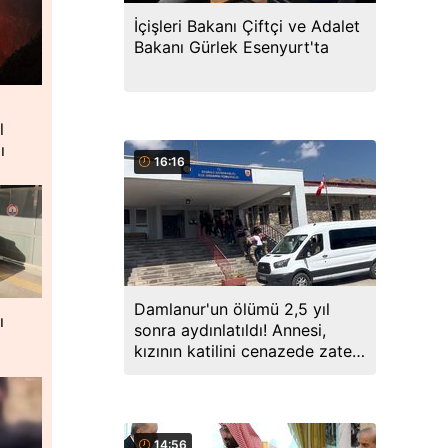
İçişleri Bakanı Çiftçi ve Adalet
Bakanı Gürlek Esenyurt'ta
l
ı
16:16
Damlanur'un ölümü 2,5 yıl
ı
sonra aydınlatıldı! Annesi,
kızının katilini cenazede zaten
söylemiş
14:56