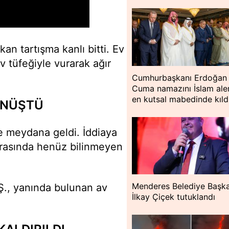
kan tartışma kanlı bitti. Ev
av tüfeğiyle vurarak ağır
Cumhurbaşkanı Erdoğan
Cuma namazını İslam ale
en kutsal mabedinde kıld
ÖNÜŞTÜ
e meydana geldi. İddiaya
 arasında henüz bilinmeyen
Menderes Belediye Başka
Ş., yanında bulunan av
İlkay Çiçek tutuklandı