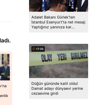
Adalet Bakanı Gürlek'ten
İstanbul Esenyurt'ta net mesaj:
Yaptığınız yanınıza kar
kalmayacak, peşinizdeyiz
ladı.
17:35
Düğün gününde katil oldu!
ı'na
Damat adayı dünyaevi yerine
cezaevine girdi
enlik