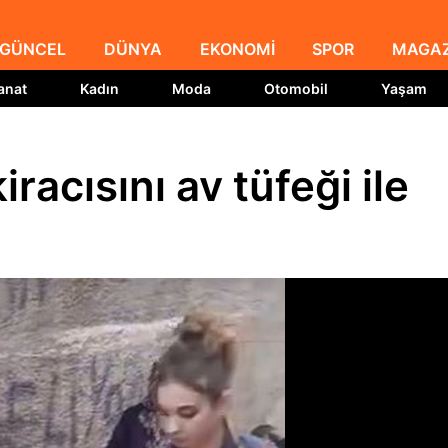
GÜNCEL
DÜNYA
EKONOMİ
SPOR
MAGAZ
anat
Kadın
Moda
Otomobil
Yaşam
kiracısını av tüfeği ile