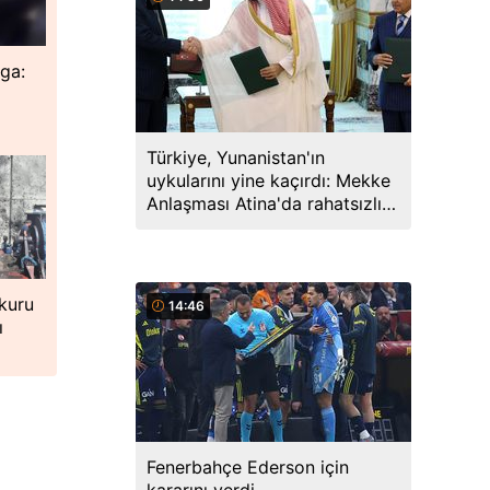
ga:
Türkiye, Yunanistan'ın
uykularını yine kaçırdı: Mekke
Anlaşması Atina'da rahatsızlık
yarattı
 kuru
14:46
ı
Fenerbahçe Ederson için