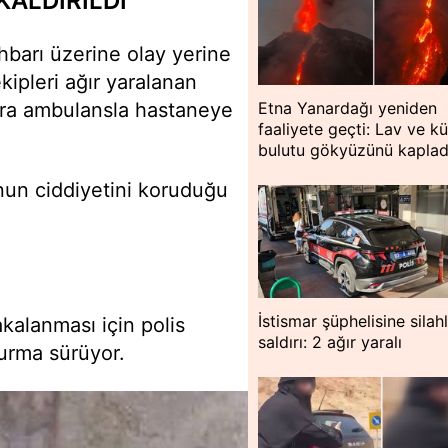
KALDIRILDI
ihbarı üzerine olay yerine
ekipleri ağır yaralanan
nra ambulansla hastaneye
Etna Yanardağı yeniden
faaliyete geçti: Lav ve kü
bulutu gökyüzünü kaplad
nun ciddiyetini koruduğu
İstismar şüphelisine silahl
kalanması için polis
saldırı: 2 ağır yaralı
şturma sürüyor.