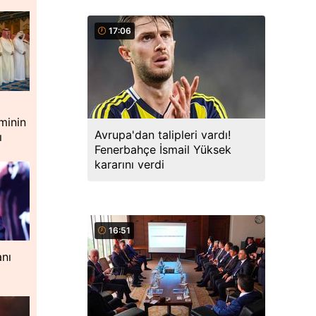
17:06
minin
Avrupa'dan talipleri vardı!
ı
Fenerbahçe İsmail Yüksek
kararını verdi
16:51
nı