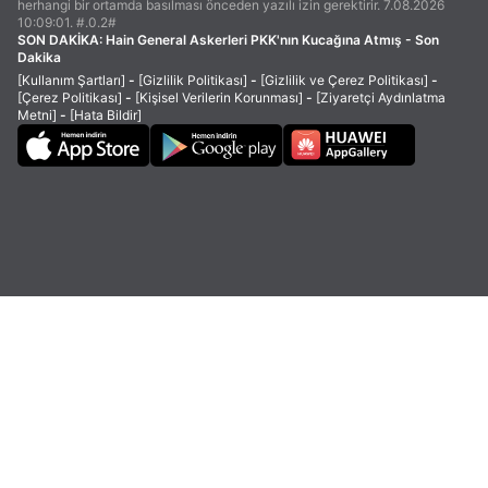
herhangi bir ortamda basılması önceden yazılı izin gerektirir. 7.08.2026
10:09:01. #.0.2#
SON DAKİKA:
Hain General Askerleri PKK'nın Kucağına Atmış - Son
Dakika
[Kullanım Şartları]
-
[Gizlilik Politikası]
-
[Gizlilik ve Çerez Politikası]
-
[Çerez Politikası]
-
[Kişisel Verilerin Korunması]
-
[Ziyaretçi Aydınlatma
Metni]
-
[Hata Bildir]