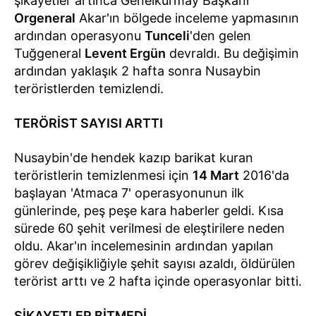
şikayetler artınca Genelkurmay Başkanı
Orgeneral
Akar'ın bölgede inceleme yapmasının
ardından operasyonu
Tunceli
'den gelen
Tuğgeneral
Levent Ergün
devraldı. Bu değişimin
ardından yaklaşık 2 hafta sonra Nusaybin
teröristlerden temizlendi.
TERÖRİST SAYISI ARTTI
Nusaybin'de hendek kazıp barikat kuran
teröristlerin temizlenmesi için
14 Mart
2016'da
başlayan 'Atmaca 7' operasyonunun ilk
günlerinde, peş peşe kara haberler geldi. Kısa
sürede 60 şehit verilmesi de eleştirilere neden
oldu. Akar'ın incelemesinin ardından yapılan
görev değişikliğiyle şehit sayısı azaldı, öldürülen
terörist arttı ve 2 hafta içinde operasyonlar bitti.
ŞİKAYETLER BİTMEDİ