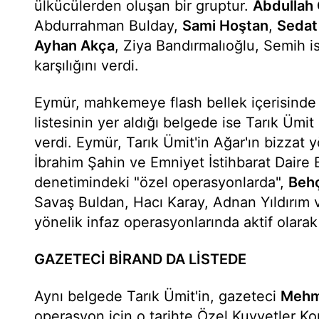
ülkücülerden oluşan bir gruptur.
Abdullah 
Abdurrahman Bulday,
Sami Hoştan
,
Sedat
Ayhan Akça
, Ziya Bandırmalıoğlu, Semih is
karşılığını verdi.
Eymür, mahkemeye flash bellek içerisinde
listesinin yer aldığı belgede ise Tarık Ümit il
verdi. Eymür, Tarık Ümit'in Ağar'ın bizzat 
İbrahim Şahin ve Emniyet İstihbarat Daire
denetimindeki "özel operasyonlarda",
Beh
Savaş Buldan, Hacı Karay, Adnan Yıldırım v
yönelik infaz operasyonlarında aktif olarak
GAZETECİ BİRAND DA LİSTEDE
Aynı belgede Tarık Ümit'in, gazeteci
Mehme
operasyon için o tarihte Özel Kuvvetler Ko