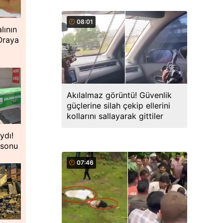
08:01
lının
 Oraya
Akılalmaz görüntü! Güvenlik
güçlerine silah çekip ellerini
kollarını sallayarak gittiler
ydı!
 sonu
07:46