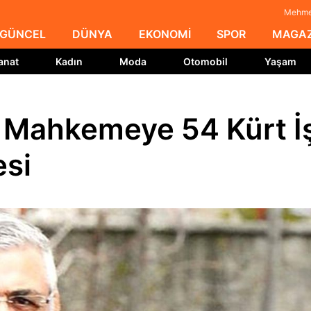
Mehmet
GÜNCEL
DÜNYA
EKONOMİ
SPOR
MAGAZ
anat
Kadın
Moda
Otomobil
Yaşam
Mahkemeye 54 Kürt İ
esi