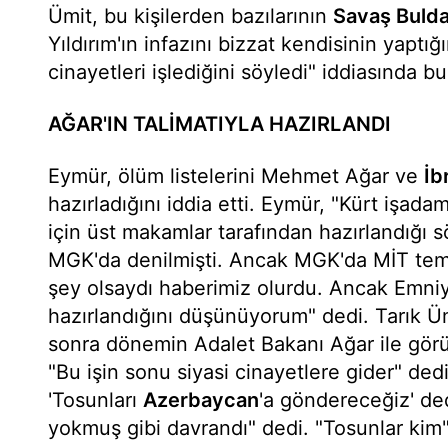
Ümit, bu kişilerden bazılarının
Savaş Buld
Yıldırım'ın infazını bizzat kendisinin yaptığ
cinayetleri işlediğini söyledi" iddiasında b
AĞAR'IN TALİMATIYLA HAZIRLANDI
Eymür, ölüm listelerini Mehmet Ağar ve
İb
hazırladığını iddia etti. Eymür, "Kürt işadam
için üst makamlar tarafından hazırlandığı 
MGK'da denilmişti. Ancak MGK'da MİT temsi
şey olsaydı haberimiz olurdu. Ancak Emniye
hazırlandığını düşünüyorum" dedi. Tarık Üm
sonra dönemin Adalet Bakanı Ağar ile gör
"Bu işin sonu siyasi cinayetlere gider" ded
'Tosunları
Azerbaycan
'a göndereceğiz' ded
yokmuş gibi davrandı" dedi. "Tosunlar kim