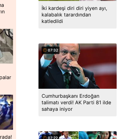
na
İki kardeşi diri diri yiyen ayı,
ın
kalabalık tarardından
katledildi
07:32
a
palar
Cumhurbaşkanı Erdoğan
talimatı verdi! AK Parti 81 ilde
sahaya iniyor
erada!
07:22