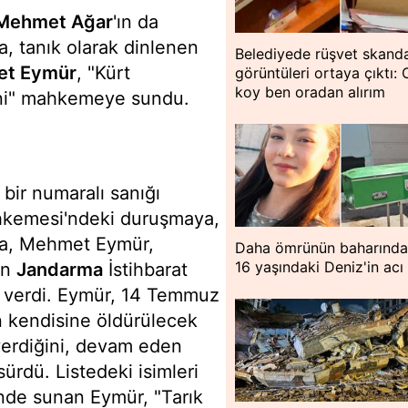
Mehmet Ağar
'ın da
, tanık olarak dinlenen
Belediyede rüşvet skanda
t Eymür
, "Kürt
görüntüleri ortaya çıktı:
koy ben oradan alırım
sini" mahkemeye sundu.
n bir numaralı sanığı
hkemesi'ndeki duruşmaya,
da, Mehmet Eymür,
Daha ömrünün baharında
16 yaşındaki Deniz'in acı
len
Jandarma
İstihbarat
de verdi. Eymür, 14 Temmuz
in kendisine öldürülecek
e verdiğini, devam eden
sürdü. Listedeki isimleri
nde sunan Eymür, "Tarık