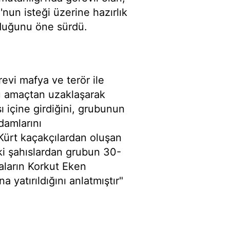
u
'nun isteği üzerine hazırlık
rduğunu öne sürdü.
evi mafya ve terör ile
 amaçtan uzaklaşarak
ı içine girdiğini, grubunun
adamlarını
 Kürt kaçakçılardan oluşan
deki şahıslardan grubun 30-
raların Korkut Eken
 yatırıldığını anlatmıştır"