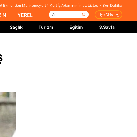
 Eymür'den Mahkemeye 54 Kürt İş Adamının İnfaz Listesi - Son Dakika
İN
YEREL
Üye Girişi
Sağlık
Turizm
Eğitim
3.Sayfa
ş