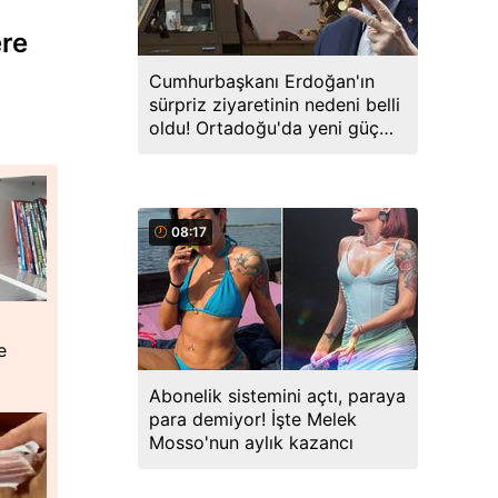
ere
Cumhurbaşkanı Erdoğan'ın
sürpriz ziyaretinin nedeni belli
oldu! Ortadoğu'da yeni güç
birliği kuruluyor
08:17
e
Abonelik sistemini açtı, paraya
para demiyor! İşte Melek
Mosso'nun aylık kazancı