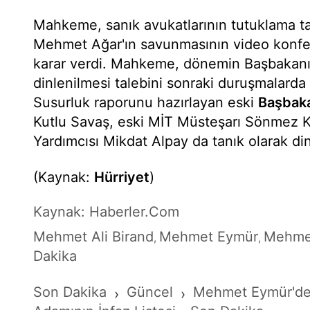
Mahkeme, sanık avukatlarının tutuklama ta
Mehmet Ağar'ın savunmasının video konfer
karar verdi. Mahkeme, dönemin Başbakan
dinlenilmesi talebini sonraki duruşmalarda
Susurluk raporunu hazırlayan eski
Başbaka
Kutlu Savaş, eski MİT Müsteşarı Sönmez K
Yardımcısı Mikdat Alpay da tanık olarak di
(Kaynak:
Hürriyet
)
Kaynak: Haberler.Com
Mehmet Ali Birand
Mehmet Eymür
Mehme
,
,
Dakika
Son Dakika
Güncel
Mehmet Eymür'de
›
›