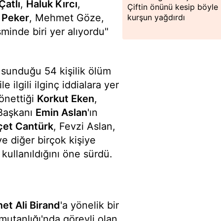
Çatlı
,
Haluk Kırcı
,
Çiftin önünü kesip böyle
 Peker
, Mehmet Göze,
kurşun yağdırdı
minde biri yer alıyordu"
 sunduğu 54 kişilik ölüm
e ilgili ilginç iddialara yer
yönettiği
Korkut Eken
,
 Başkanı
Emin Aslan
'ın
çet Cantürk
, Fevzi Aslan,
e diğer birçok kişiye
 kullanıldığını öne sürdü.
t Ali Birand
'a yönelik bir
mutanlığı'nda görevli olan,