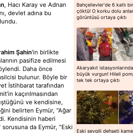
an
, Hacı Karay ve Adnan
Bahçelievler'de 6 katlı bi
çöktü! O korku dolu anlar
ını, devlet adına bu
görüntüsü ortaya çıktı
ulundu.
rahim Şahin
'in birlikte
larının pasifize edilmesi
Akaryakıt istasyonlarınd
söylendi. Daha önce
büyük vurgun! Hileli pom
lcisi bulunur. Böyle bir
tek tek ortaya çıktı
t İstihbarat tarafından
it'in kaçırılmasından
üştüğünü ve kendisine,
iğini belirten Eymür, "Ağar
i. Kendisinin haberi
" sorusuna da Eymür, "Eski
Eski sevgili dehşeti kam