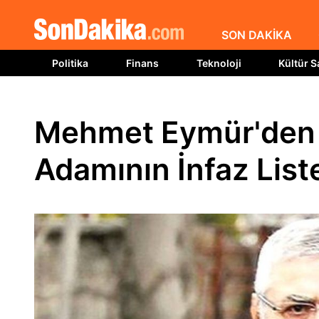
SON DAKİKA
Politika
Finans
Teknoloji
Kültür S
Mehmet Eymür'den 
Adamının İnfaz List