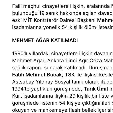
Faili meçhul cinayetlere ilişkin, aralarında
bulunduğu 19 sanık hakkında açılan davada
eski MİT Kontrterör Dairesi Başkanı
Mehme
işadamlarına yönelik 54 kişilik ölüm liste
MEHMET AĞAR KATILMADI
1990'lı yıllardaki cinayetlere ilişkin davanı
Mehmet Ağar, Ankara 1'inci Ağır Ceza Ma
sağlık raporu sunarak katılmadı. Duruşma
Fatih Mehmet Bucak
,
TSK
ile ilişkisi kesi
Astsubay Yıldıray Sosyal tanık olarak ifa
1994'te yaptıkları görüşmede,
Tarık Ümit
'
Kürt işadamlarına ilişkin 29 kişilik bir list
görüşmede listenin 54 kişiye çıktığını ileri 
okuyan ve mahkemeye flash bellek içerisi