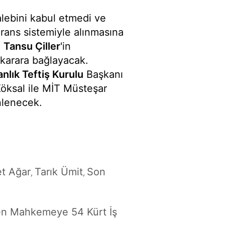
lebini kabul etmedi ve
ans sistemiyle alınmasına
ı
Tansu Çiller
'in
 karara bağlayacak.
nlık Teftiş Kurulu
Başkanı
öksal ile MİT Müsteşar
nlenecek.
t Ağar
Tarık Ümit
Son
,
,
n Mahkemeye 54 Kürt İş