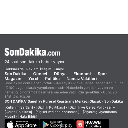
24 saat son dakika haber yayını
Hakkımızda
Reklam
İletişim
Künye
Son Dakika
Güncel
Dünya
Ekonomi
Spor
Magazin
Yerel
Politika
Namaz Vakitleri
SonDakika.com Haber Portalı 5846 sayılı Fikir ve Sanat Eserleri Kanunu'na
%100 uygun olarak yayınlanmaktadır. Haberlerin yeniden yayımı ve
herhangi bir ortamda basılması önceden yazılı izin gerektirir. 7.08.2026
12:51:24. #.0.2#
SON DAKİKA:
Şanghay Küresel Reasürans Merkezi Olacak - Son Dakika
[Kullanım Şartları]
-
[Gizlilik Politikası]
-
[Gizlilik ve Çerez Politikası]
-
[Çerez Politikası]
-
[Kişisel Verilerin Korunması]
-
[Ziyaretçi Aydınlatma
Metni]
-
[Hata Bildir]