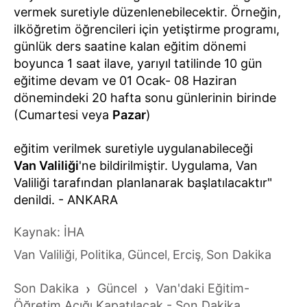
vermek suretiyle düzenlenebilecektir. Örneğin,
ilköğretim öğrencileri için yetiştirme programı,
günlük ders saatine kalan eğitim dönemi
boyunca 1 saat ilave, yarıyıl tatilinde 10 gün
eğitime devam ve 01 Ocak- 08 Haziran
dönemindeki 20 hafta sonu günlerinin birinde
(Cumartesi veya
Pazar
)
eğitim verilmek suretiyle uygulanabileceği
Van Valiliği
'ne bildirilmiştir. Uygulama, Van
Valiliği tarafından planlanarak başlatılacaktır"
denildi. - ANKARA
Kaynak: İHA
Van Valiliği
Politika
Güncel
Erciş
Son Dakika
,
,
,
,
Son Dakika
›
Güncel
›
Van'daki Eğitim-
Öğretim Açığı Kapatılacak - Son Dakika