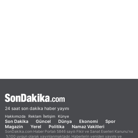
24 saat son dakika haber yayını
Hakkımızda
Reklam
İletişim
Künye
Son Dakika
Güncel
Dünya
Ekonomi
Spor
Magazin
Yerel
Politika
Namaz Vakitleri
SonDakika.com Haber Portalı 5846 sayılı Fikir ve Sanat Eserleri Kanunu'na
%100 uygun olarak yayınlanmaktadır. Haberlerin yeniden yayımı ve