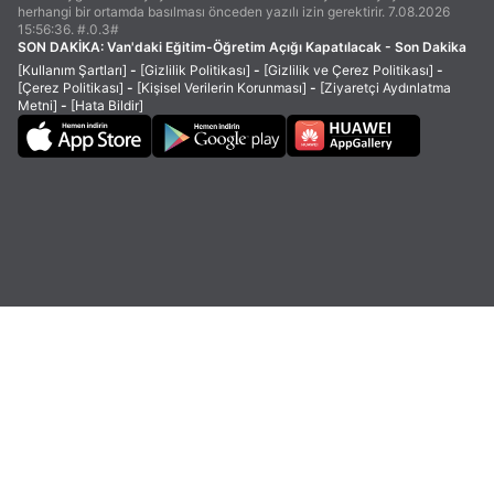
herhangi bir ortamda basılması önceden yazılı izin gerektirir. 7.08.2026
15:56:36. #.0.3#
SON DAKİKA:
Van'daki Eğitim-Öğretim Açığı Kapatılacak - Son Dakika
[Kullanım Şartları]
-
[Gizlilik Politikası]
-
[Gizlilik ve Çerez Politikası]
-
[Çerez Politikası]
-
[Kişisel Verilerin Korunması]
-
[Ziyaretçi Aydınlatma
Metni]
-
[Hata Bildir]