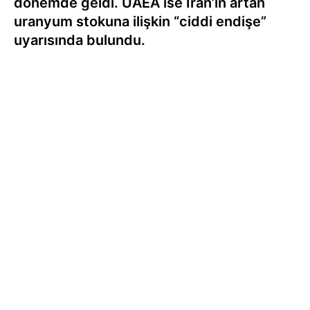
dönemde geldi. UAEA ise İran’ın artan
uranyum stokuna ilişkin “ciddi endişe”
uyarısında bulundu.