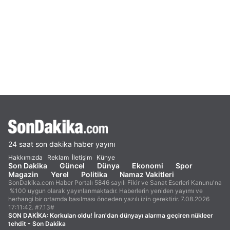
24 saat son dakika haber yayını
Hakkımızda
Reklam
İletişim
Künye
Son Dakika
Güncel
Dünya
Ekonomi
Spor
Magazin
Yerel
Politika
Namaz Vakitleri
SonDakika.com Haber Portalı 5846 sayılı Fikir ve Sanat Eserleri Kanunu'na
%100 uygun olarak yayınlanmaktadır. Haberlerin yeniden yayımı ve
herhangi bir ortamda basılması önceden yazılı izin gerektirir. 7.08.2026
17:11:42. #7.13#
SON DAKİKA:
Korkulan oldu! İran'dan dünyayı alarma geçiren nükleer
tehdit - Son Dakika