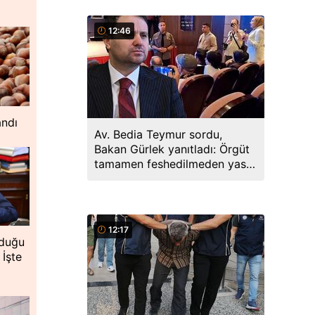
12:46
andı
Av. Bedia Teymur sordu,
Bakan Gürlek yanıtladı: Örgüt
tamamen feshedilmeden yasa
yürürlüğe girmeyecek
12:17
lduğu
 İşte