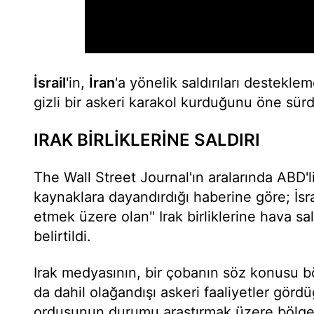
İsrail
'in,
İran
'a yönelik saldırıları destekl
gizli bir askeri karakol kurduğunu öne sür
IRAK BİRLİKLERİNE SALDIRI
The Wall Street Journal'ın aralarında ABD'l
kaynaklara dayandırdığı haberine göre; İsrai
etmek üzere olan" Irak birliklerine hava sal
belirtildi.
Irak medyasının, bir çobanın söz konusu b
da dahil olağandışı askeri faaliyetler gördü
ordusunun durumu araştırmak üzere bölge