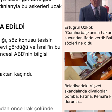
dırılarıyla bu askerleri uzak
A EDİLDİ
Ertuğrul Özkök
"Cumhurbaşkanına hakar
suçundan ifade verdi: Bak
dığı, söz konusu tesisin
sözleri ne oldu
levi gördüğü ve İsrail'in bu
ncesi ABD'nin bilgisi
aktan kaçındı.
Belediyedeki rüşvet
skandalında diyaloglar
bomba: Fatma, Kemal’e k
durursa...
rmadan önce Irak çölünde