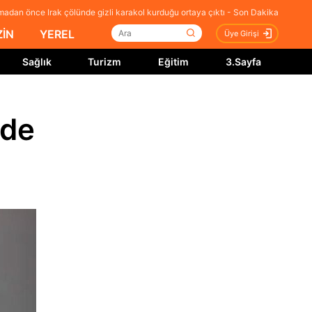
dırmadan önce Irak çölünde gizli karakol kurduğu ortaya çıktı - Son Dakika
İN
YEREL
Üye Girişi
Sağlık
Turizm
Eğitim
3.Sayfa
nde