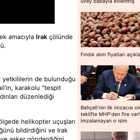
üvey babayla evlenmiş
emek amacıyla
Irak
çölünde
dü.
Fındık alım fiyatları açıkl
i yetkililerin de bulunduğu
l'in, karakolu "tespit
dırıları düzenlediği
Bahçeli'nin ilk imzacısı o
teklifte MHP'den fire var!
imzalamayan o isim
ölgede helikopter uçuşları
ğünü bildirdiğini ve Irak
ye asker gönderdiğini