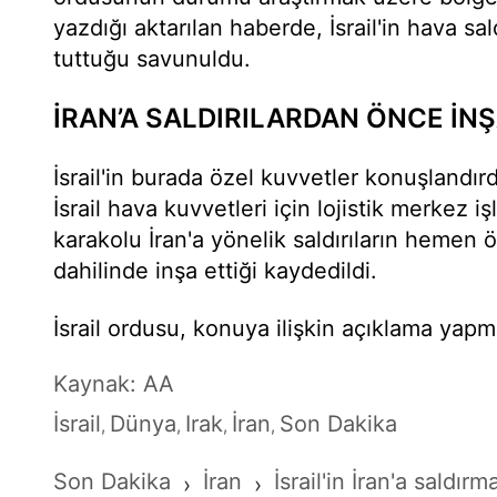
yazdığı aktarılan haberde, İsrail'in hava sal
tuttuğu savunuldu.
İRAN’A SALDIRILARDAN ÖNCE İNŞ
İsrail'in burada özel kuvvetler konuşlandır
İsrail hava kuvvetleri için lojistik merkez iş
karakolu İran'a yönelik saldırıların hemen ö
dahilinde inşa ettiği kaydedildi.
İsrail ordusu, konuya ilişkin açıklama yapm
Kaynak: AA
İsrail
Dünya
Irak
İran
Son Dakika
,
,
,
,
Son Dakika
İran
İsrail'in İran'a saldı
›
›