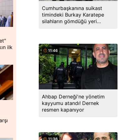
Cumhurbaşkanına suikast
timindeki Burkay Karatepe
silahların gömdüğü yeri
söyledi, ekipler harekete geçti
et"
ın ilk
11:46
Ahbap Derneği'ne yönetim
kayyumu atandı! Dernek
resmen kapanıyor
arşı
11:36