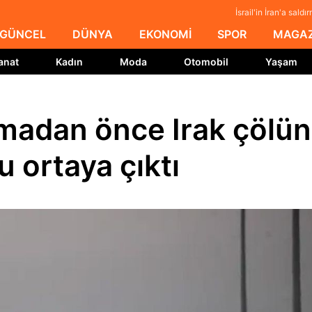
İsrail'in İran'a sal
GÜNCEL
DÜNYA
EKONOMİ
SPOR
MAGAZ
anat
Kadın
Moda
Otomobil
Yaşam
dırmadan önce Irak çölü
u ortaya çıktı