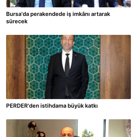
Bursa'da perakendede iş imkânı artarak
sürecek
26.07.2021
PERDER'den istihdama büyük katkı
23.02.2021