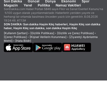
Son Dakika
Güncel
Dünya
Ekonomi
Spor
Magazin
Yerel
Politika
Namaz Vakitleri
SonDakika.com Haber Portalı 5846 sayılı Fikir ve Sanat Eserleri Kanunu'na
%100 uygun olarak yayınlanmaktadır. Haberlerin yeniden yayımı ve
herhangi bir ortamda basılması önceden yazılı izin gerektirir. 8.08.2026
19:24:46. #7.13#
SON DAKİKA:
Son dakika Haşim Kılıç haberleri, Haşim Kılıç son dakika
haber, Haşim Kılıç son dakika, son dakika Haşim Kılıç
[Kullanım Şartları]
-
[Gizlilik Politikası]
-
[Gizlilik ve Çerez Politikası]
-
[Çerez Politikası]
-
[Kişisel Verilerin Korunması]
-
[Ziyaretçi Aydınlatma
Metni]
-
[Hata Bildir]