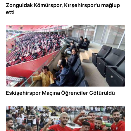
Zonguldak Kömürspor, Kırşehirspor'u mağlup
etti
18.03.2024
Eskişehirspor Maçına Öğrenciler Götürüldü
15.10.2023