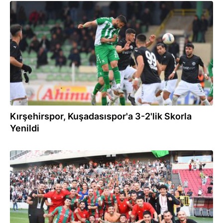
17.11.2024
Kırşehirspor, Kuşadasıspor'a 3-2'lik Skorla
Yenildi
23.09.2024