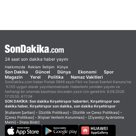
24 saat son dakika haber yayını
Hakkımızda
Reklam
İletişim
Künye
Son Dakika
Güncel
Dünya
Ekonomi
Spor
Magazin
Yerel
Politika
Namaz Vakitleri
SonDakika.com Haber Portalı 5846 sayılı Fikir ve Sanat Eserleri Kanunu'na
%100 uygun olarak yayınlanmaktadır. Haberlerin yeniden yayımı ve
herhangi bir ortamda basılması önceden yazılı izin gerektirir. 9.08.2026
17:25:55. #7.13#
SON DAKİKA:
Son dakika Kırşehirspor haberleri, Kırşehirspor son
dakika haber, Kırşehirspor son dakika, son dakika Kırşehirspor
[Kullanım Şartları]
-
[Gizlilik Politikası]
-
[Gizlilik ve Çerez Politikası]
-
[Çerez Politikası]
-
[Kişisel Verilerin Korunması]
-
[Ziyaretçi Aydınlatma
Metni]
-
[Hata Bildir]