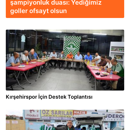
şampiyonluk duası: Yediğimiz
goller ofsayt olsun
27.06.2026
Kırşehirspor İçin Destek Toplantısı
25.03.2026