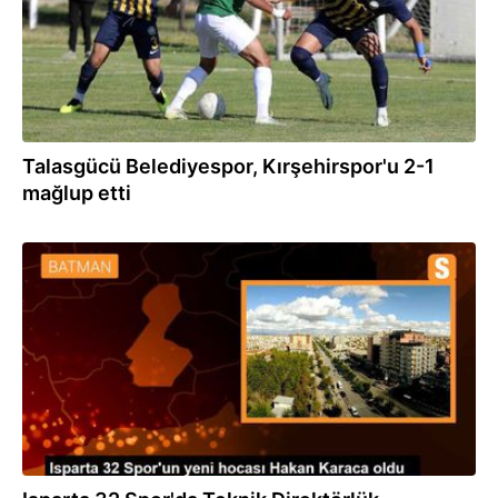
Talasgücü Belediyespor, Kırşehirspor'u 2-1
mağlup etti
08.05.2023