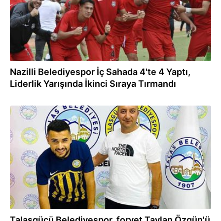
Nazilli Belediyespor İç Sahada 4'te 4 Yaptı,
Liderlik Yarışında İkinci Sıraya Tırmandı
30.08.2023
Talasgücü Belediyespor, forvet Taylan Özgün'ü