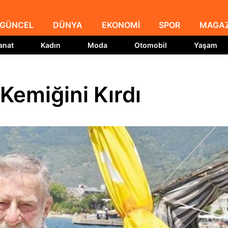
GÜNCEL
DÜNYA
EKONOMİ
SPOR
MAGAZ
anat
Kadın
Moda
Otomobil
Yaşam
Kemiğini Kırdı