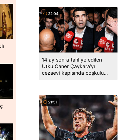
22:04
lı
14 ay sonra tahliye edilen
Utku Caner Çaykara’yı
cezaevi kapısında coşkulu
kalabalık karşıladı
21:51
nç