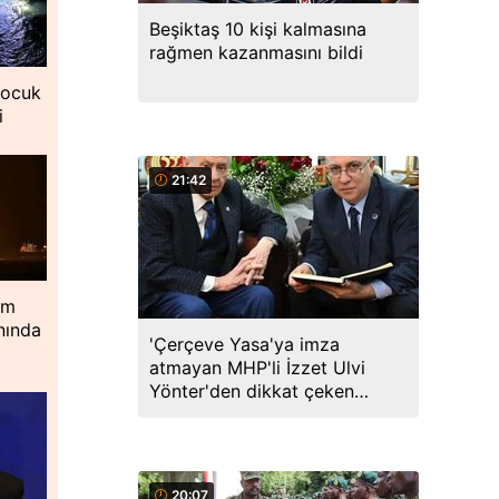
Beşiktaş 10 kişi kalmasına
rağmen kazanmasını bildi
çocuk
i
21:42
im
nında
'Çerçeve Yasa'ya imza
atmayan MHP'li İzzet Ulvi
Yönter'den dikkat çeken
paylaşım: Bir canım var...
20:07