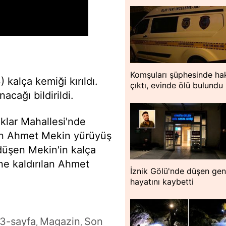
Komşuları şüphesinde hak
3) kalça kemiği kırıldı.
çıktı, evinde ölü bulundu
acağı bildirildi.
klar Mahallesi'nde
den Ahmet Mekin yürüyüş
düşen Mekin'in kalça
'ne kaldırılan Ahmet
İznik Gölü'nde düşen ge
hayatını kaybetti
3-sayfa
Magazin
Son
,
,