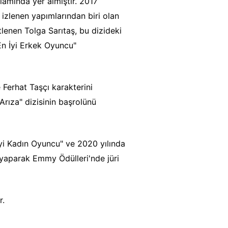
amında yer almıştır. 2017
zlenen yapımlarından biri olan
tlenen Tolga Sarıtaş, bu dizideki
En İyi Erkek Oyuncu"
 Ferhat Taşçı karakterini
rıza" dizisinin başrolünü
yi Kadın Oyuncu" ve 2020 yılında
i yaparak Emmy Ödülleri'nde jüri
r.