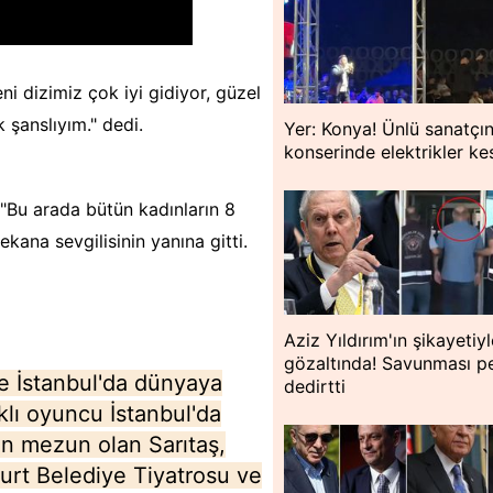
ni dizimiz çok iyi gidiyor, güzel
k şanslıyım." dedi.
Yer: Konya! Ünlü sanatçın
konserinde elektrikler kes
"Bu arada bütün kadınların 8
ana sevgilisinin yanına gitti.
Aziz Yıldırım'ın şikayetiy
gözaltında! Savunması p
e İstanbul'da dünyaya
dedirtti
ıklı oyuncu İstanbul'da
en mezun olan Sarıtaş,
rt Belediye Tiyatrosu ve