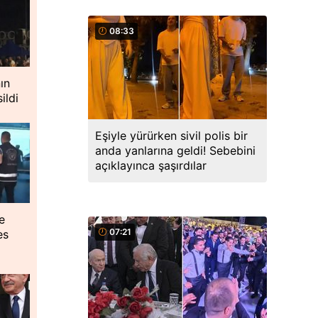
08:33
ın
ildi
Eşiyle yürürken sivil polis bir
anda yanlarına geldi! Sebebini
açıklayınca şaşırdılar
le
07:21
es