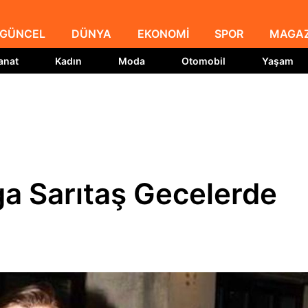
GÜNCEL
DÜNYA
EKONOMİ
SPOR
MAGAZ
anat
Kadın
Moda
Otomobil
Yaşam
lga Sarıtaş Gecelerde