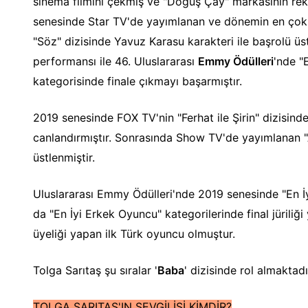
sinema filmini çekmiş ve "Doğuş Çay" markasının rekl
senesinde Star TV'de yayımlanan ve dönemin en çok i
"Söz" dizisinde Yavuz Karasu karakteri ile başrolü üs
performansı ile 46. Uluslararası
Emmy Ödülleri
'nde "
kategorisinde finale çıkmayı başarmıştır.
2019 senesinde FOX TV'nin "Ferhat ile Şirin" dizisinde
canlandırmıştır. Sonrasında Show TV'de yayımlanan "A
üstlenmiştir.
Uluslararası Emmy Ödülleri'nde 2019 senesinde "En İ
da "En İyi Erkek Oyuncu" kategorilerinde final jüriliğ
üyeliği yapan ilk Türk oyuncu olmuştur.
Tolga Sarıtaş şu sıralar '
Baba
' dizisinde rol almaktadı
TOLGA SARITAŞ'IN SEVGİLİSİ KİMDİR?