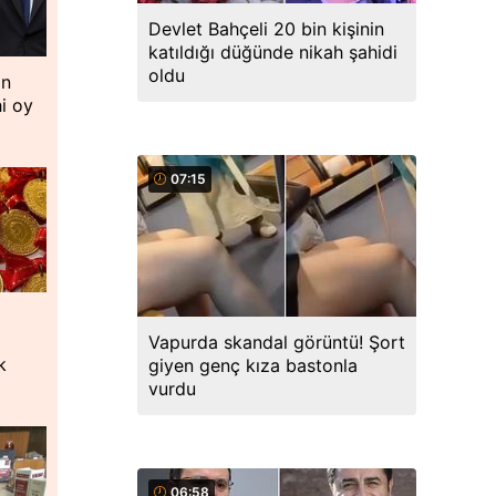
Devlet Bahçeli 20 bin kişinin
katıldığı düğünde nikah şahidi
oldu
an
hi oy
07:15
Vapurda skandal görüntü! Şort
k
giyen genç kıza bastonla
vurdu
06:58