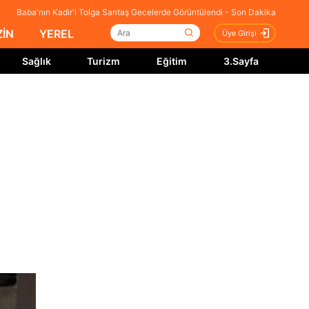
Baba'nın Kadir'i Tolga Sarıtaş Gecelerde Görüntülendi - Son Dakika
İN
YEREL
Üye Girişi
Sağlık
Turizm
Eğitim
3.Sayfa