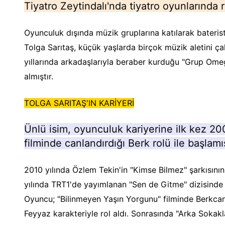
Tiyatro Zeytindalı'nda tiyatro oyunlarında ro
Oyunculuk dışında müzik gruplarına katılarak baterist
Tolga Sarıtaş, küçük yaşlarda birçok müzik aletini ç
yıllarında arkadaşlarıyla beraber kurduğu "Grup Ome
almıştır.
TOLGA SARITAŞ'IN KARİYERİ
Ünlü isim, oyunculuk kariyerine ilk kez 200
filminde canlandırdığı Berk rolü ile başlamış
2010 yılında Özlem Tekin'in "Kimse Bilmez" şarkısının
yılında TRT1'de yayımlanan "Sen de Gitme" dizisinde M
Oyuncu; "Bilinmeyen Yaşın Yorgunu" filminde Berkcan,
Feyyaz karakteriyle rol aldı. Sonrasında "Arka Sokak