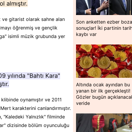
l almıştır.
 ve gitarist olarak sahne alan
Son anketten ezber boz
almayı öğrenmiş ve gençlik
sonuçlar! İki partinin tari
kaybı var
ga" isimli müzik grubunda yer
9 yılında "Bahtı Kara"
tır.
Altında ocak ayından bu
yanan bir ilk gerçekleşti!
Gözler bugün açıklanaca
 klibinde oynamıştır ve 2011
veride
ert karakterini canlandırmıştır.
 "Kaledeki Yalnızlık" filminde
lar" dizisinde bölüm oyunculuğu