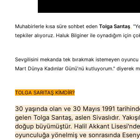
Muhabirlerle kısa süre sohbet eden
Tolga Sarıtaş
,
"Ye
tepkiler alıyoruz. Haluk Bilginer ile oynadığım için ço
Sevgilisini mekanda tek bırakmak istemeyen oyuncu 
Mart Dünya Kadınlar Günü'nü kutluyorum." diyerek mek
TOLGA SARITAŞ KİMDİR?
30 yaşında olan ve 30 Mayıs 1991 tarihind
gelen Tolga Sarıtaş, aslen Sivaslıdır. Yakış
doğup büyümüştür. Halil Akkant Lisesi'nd
oyunculuğa yönelmiş ve sonrasında Esenyu