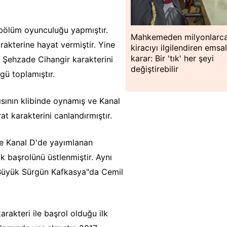
 bölüm oyunculuğu yapmıştır.
Mahkemeden milyonlarc
akterine hayat vermiştir. Yine
kiracıyı ilgilendiren emsa
karar: Bir 'tık' her şeyi
e Şehzade Cihangir karakterini
değiştirebilir
gü toplamıştır.
sının klibinde oynamış ve Kanal
 karakterini canlandırmıştır.
ve Kanal D'de yayımlanan
lk başrolünü üstlenmiştir. Aynı
"Büyük Sürgün Kafkasya"da Cemil
rakteri ile başrol olduğu ilk